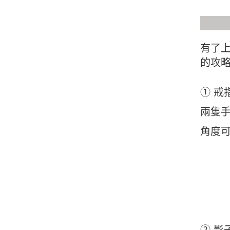
有了
的攻略
① 戒
兩隻
角度
② 影