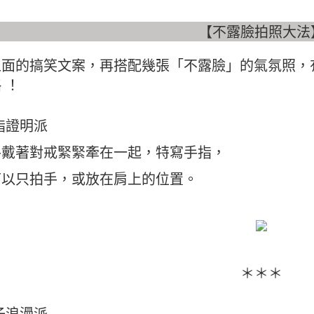
【不露臉拍照大法
上面的搞笑文案，再搭配幾張「不露臉」的氣氛照，
 ！
指證明派
手戴著對戒緊緊牽在一起，特寫手指，
可以只拍手，或放在肩上的位置。
＊＊＊
子浪漫派