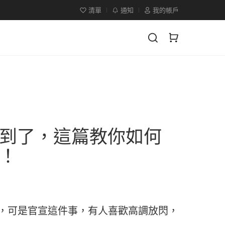
清單
通知
我的帳戶
到了，這篇教你如何
！
），可是官宣這件事，有人喜歡高調放閃，