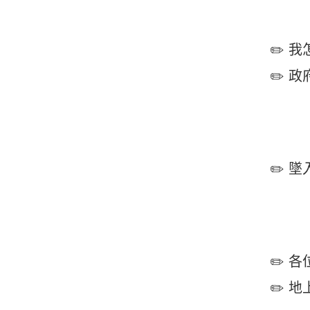
✏️ 
✏️ 
✏️ 
✏️ 
✏️ 