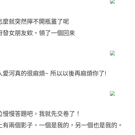
我怎麼就突然擰不開瓶蓋了呢
政府發女朋友欸，領了一個回來
墜入愛河真的很麻煩~ 所以以後再麻煩你了!
各位慢慢答題吧，我就先交卷了！
地上有兩個影子，一個是我的，另一個也是我的。