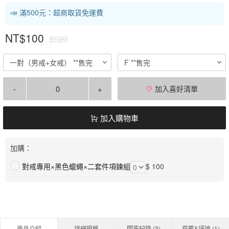
📣 滿500元：超商取貨免運費
NT$100
$520
一對（男戒+女戒） **售完
F **售完
-
+
加入喜好清單
加入購物車
加購：
對戒專用×黑色蠟蠅×二套件項鍊組
$ 100
商品介紹
詳細規格
問答紀錄 (
3
)
穿戴&評論 (
1
)