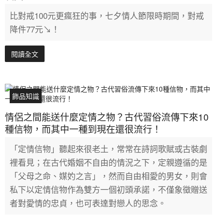
比對戒100元更瘋狂的事，七夕情人節限時期間，對戒
降件77元↘！
閱讀全文
飾品知識
情侶之間能送什麼定情之物？古代習俗流傳下來10
種信物，而其中一種到現在還很流行！
「定情信物」聽起來很老土，常常在詩詞歌賦或古裝劇
裡看見；在古代婚姻不自由的情況之下，定親遵循的是
「父母之命、媒妁之言」，然而自由相愛的男女，則會
私下以定情信物作為雙方一個初頭承諾，不僅象徵贈送
者對愛情的忠貞，也可表達對戀人的思念。