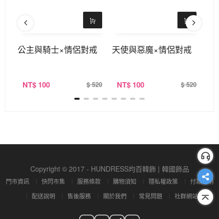
對戒
公主與騎士×情侶對戒
天使與惡魔×情侶對戒
告
NT
$ 100
NT
$ 100
N
520
$ 520
$ 520
Copyright © 2017 - HUNDRESS均百韓飾 | 韓國飾品
門市資訊
快閃市集
服務條款
購物須知
隱私權政策
付款說明
配送說明
售後服務
關於我們
常見問題
社群網站