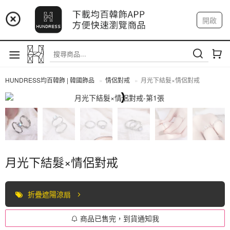
📢 市集預告：9/12-9/13 八里海巡基地
開啟
登入
註冊
📢 市集預告：8/22-8/23 桃園青埔置地廣場
我的帳戶
HUNDRESS均百韓飾 | 韓國飾品
情侶對戒
月光下結髮×情侶對戒
情侶對戒
月光下結髮×情侶對戒
折疊遮陽涼扇
商品已售完，到貨通知我