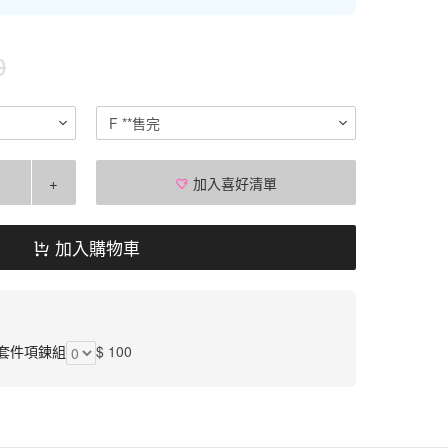
0
F **售完
+
加入喜好清單
加入購物車
套件項鍊組
$ 100