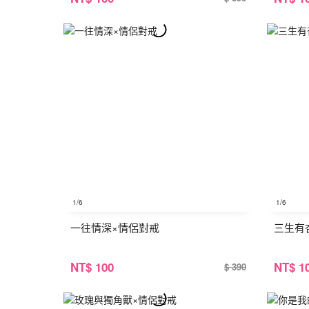
1
/6
1
/6
一往情深×情侶對戒
三生有
NT
$ 100
NT
$ 1
$ 390