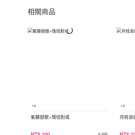
相關商品
1
/6
1
/6
紫藤戀歌×情侶對戒
月桂良
NT
$ 100
NT
$ 1
$ 390