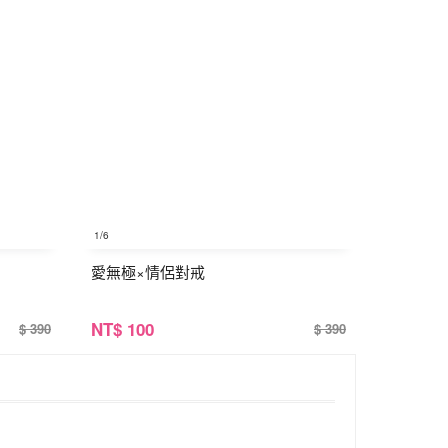
1
/6
愛無極×情侶對戒
NT
$ 100
$ 390
$ 390