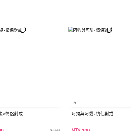
1
/6
緣×情侶對戒
阿狗與阿貓×情侶對戒
00
NT
$ 100
$ 390