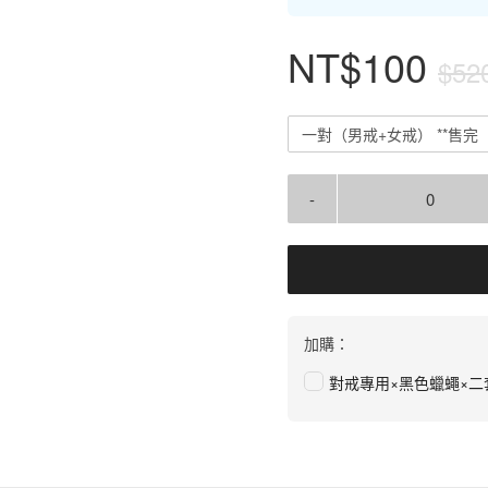
NT$100
$52
一對（男戒+女戒） **售完
-
加購：
對戒專用×黑色蠟蠅×二