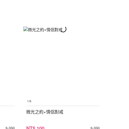
1
/6
微光之約×情侶對戒
NT
$ 100
$ 390
$ 390