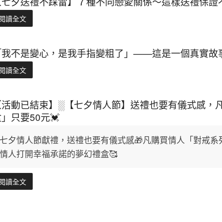
【七夕送禮不踩雷】７種不同戀愛關係～這樣送禮保證不
閱讀全文
「我不是變心，是我手指變粗了」——這是一個真實故
閱讀全文
【活動已結束】░【七夕情人節】送禮也要有儀式感，凡
」只要50元💓
七夕情人節獻禮，送禮也要有儀式感🎁凡購買情人「對戒系
情人打開幸福承諾的夢幻禮盒🥰
閱讀全文