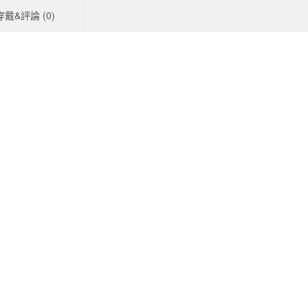
穿戴&評論 (
0
)