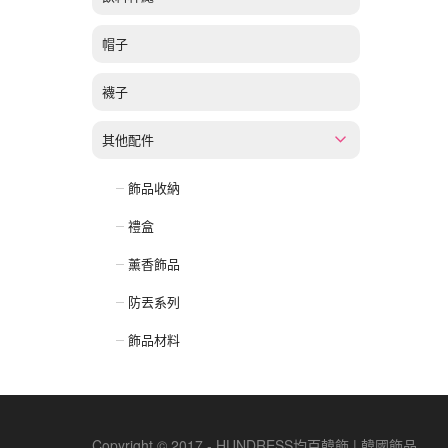
帽子
襪子
其他配件
飾品收納
禮盒
薰香飾品
防丟系列
飾品材料
Copyright © 2017 - HUNDRESS均百韓飾 | 韓國飾品