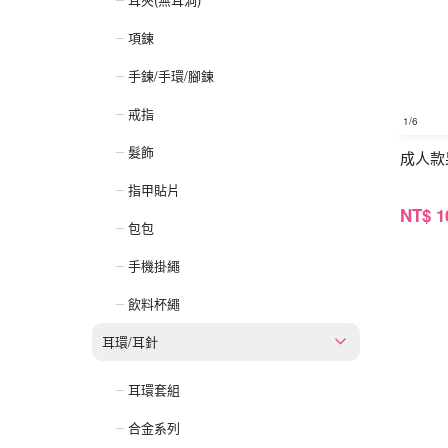
項鍊
手鍊/手環/腳鍊
戒指
1
/6
髮飾
成人款
指甲貼片
NT
$ 1
包包
手機掛繩
飲料杯繩
耳環/耳針
耳環套組
合金系列