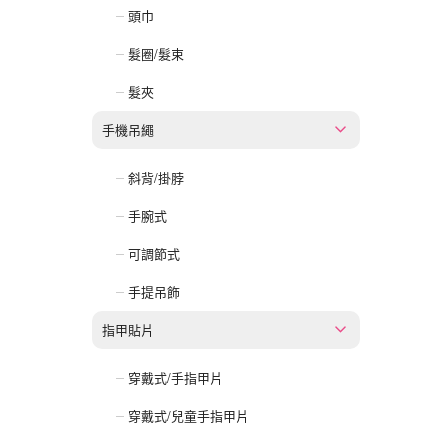
頭巾
髮圈/髮束
髮夾
手機吊繩
斜背/掛脖
手腕式
可調節式
手提吊飾
指甲貼片
穿戴式/手指甲片
穿戴式/兒童手指甲片