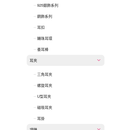
925銀飾系列
鋼飾系列
耳扣
轉珠耳環
養耳棒
耳夾
三角耳夾
螺旋耳夾
U型耳夾
磁吸耳夾
耳掛
項鍊