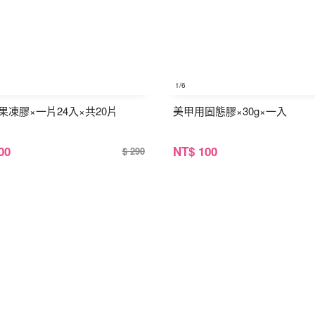
1
/6
果凍膠×一片24入×共20片
美甲用固態膠×30g×一入
00
NT
$ 100
$ 290