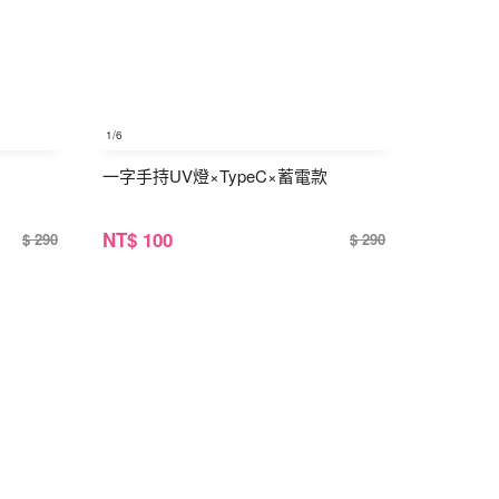
1
/6
一字手持UV燈×TypeC×蓄電款
NT
$ 100
$ 290
$ 290