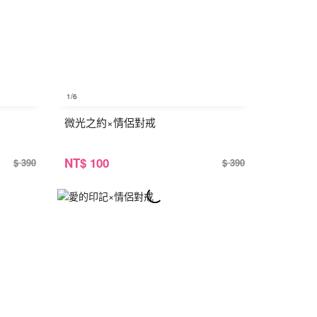
1
/6
微光之約×情侶對戒
NT
$ 100
$ 390
$ 390