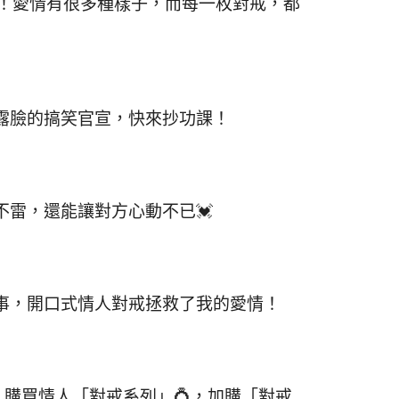
事！愛情有很多種樣子，而每一枚對戒，都
露臉的搞笑官宣，快來抄功課！
雷，還能讓對方心動不已💓
事，開口式情人對戒拯救了我的愛情！
購買情人「對戒系列」💍，加購「對戒