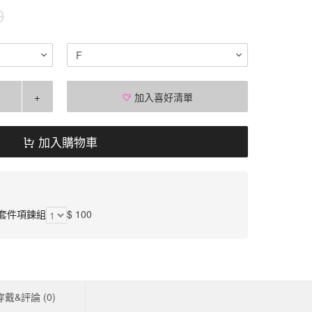
0
F
+
加入喜好清單
加入購物車
套件項鍊組
$ 100
穿戴&評論 (
0
)