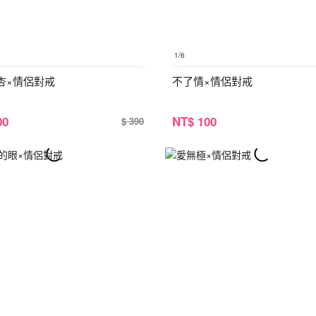
1
/6
杏×情侶對戒
不了情×情侶對戒
00
NT
$ 100
$ 390