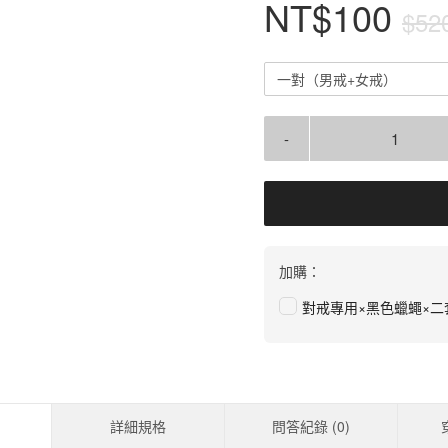
NT$100
$52
一對（男戒+女戒）
-
加購：
對戒專用×黑色蠟蠅×二
詳細規格
問答紀錄 (
0
)