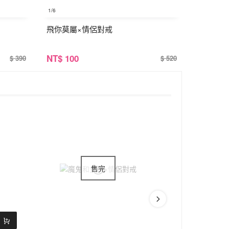
1
/6
飛你莫屬×情侶對戒
NT
$ 100
$ 390
$ 520