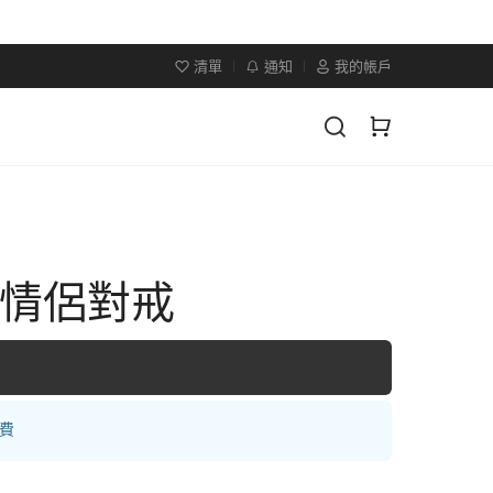
清單
通知
我的帳戶
×情侶對戒
運費