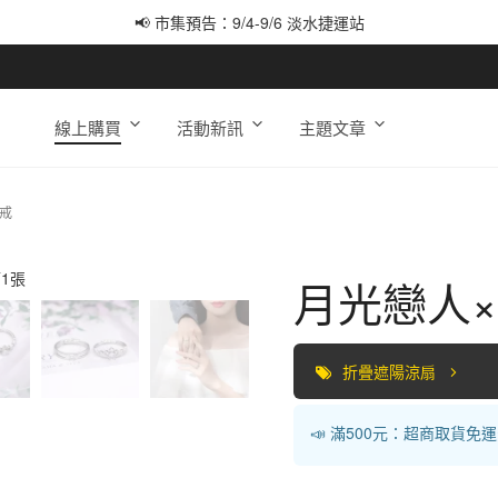
📢 市集預告：9/4-9/6 淡水捷運站
📢 市集預告：9/12-9/13 八里海巡基地
📢 市集預告：8/22-8/23 桃園青埔置地廣場
線上購買
活動新訊
主題文章
戒
月光戀人
折疊遮陽涼扇
📣 滿500元：超商取貨免