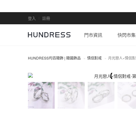
登入
註冊
門市資訊
快閃市集
HUNDRESS均百韓飾 | 韓國飾品
情侶對戒
月光戀人×情侶對
情侶對戒