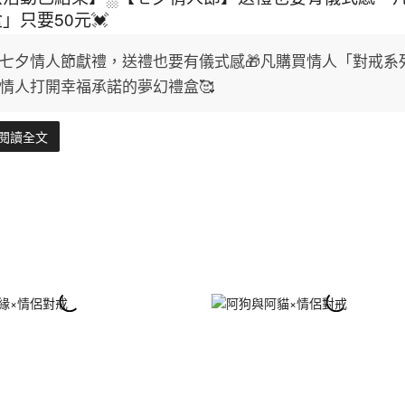
」只要50元💓
七夕情人節獻禮，送禮也要有儀式感🎁凡購買情人「對戒系
情人打開幸福承諾的夢幻禮盒🥰
閱讀全文