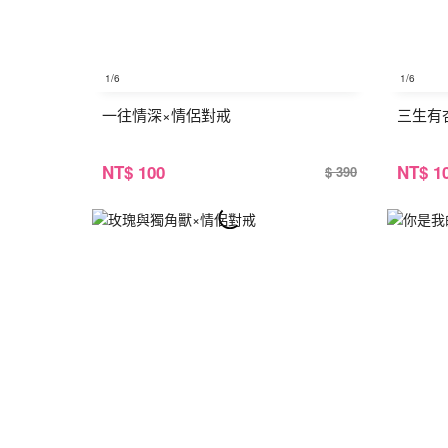
1
/6
1
/6
一往情深×情侶對戒
三生有
NT
$ 100
NT
$ 1
$ 390