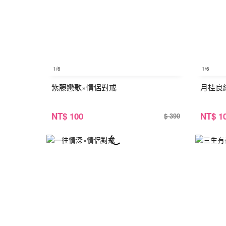
1
/6
1
/6
紫藤戀歌×情侶對戒
月桂良
NT
$ 100
NT
$ 1
$ 390