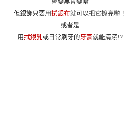
會變黑會變暗
但銀飾只要用
拭銀布
就可以把它擦亮喲！
或者是
用
拭銀乳
或日常刷牙的
牙膏
就能清潔!?