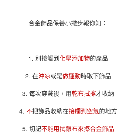
合金飾品保養小撇步報你知：
1. 別接觸到
化學添加物
的產品
2. 在
沖凉
或是
做運動
時取下飾品
3. 每次穿戴後，用
乾布拭擦
才收納
4.
不
把飾品收納在
接觸到空氣
的地方
5. 切記
不能用拭銀布來擦合金飾品