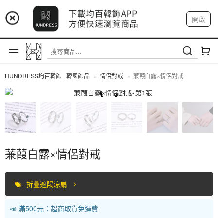
📢 市集預告：9/4-9/6 淡水捷運站
開啟
登入
註冊
📢 市集預告：9/12-9/13 八里海巡基地
我的帳戶
📢 市集預告：8/22-8/23 桃園青埔置地廣場
HUNDRESS均百韓飾 | 韓國飾品
情侶對戒
蒹葭白露×情侶對戒
情侶對戒
蒹葭白露×情侶對戒
折疊遮陽涼扇
📣 滿500元：超商取貨免運費