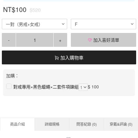
NT$100
$520
一對（男戒+女戒）
F
-
+
加入喜好清單
加入購物車
加購：
對戒專用×黑色蠟蠅×二套件項鍊組
$ 100
商品介紹
詳細規格
問答紀錄 (
0
)
穿戴&評論 (
0
)