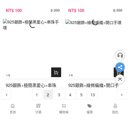
NT
$ 100
NT
$ 100
$ 390
$ 390
1
/6
1
/6
925銀飾×極簡黑愛心×串珠
925銀飾×線條編織×開口手
手環
環
1
2
3
4
5
13
NT
$ 100
NT
$ 100
$ 390
$ 390
首頁
分類
購物車
優惠
我的