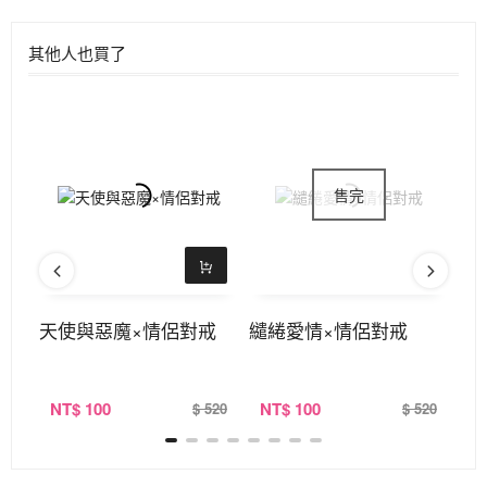
其他人也買了
天使與惡魔×情侶對戒
繾綣愛情×情侶對戒
公
NT
$ 100
NT
$ 100
N
520
$ 520
$ 520