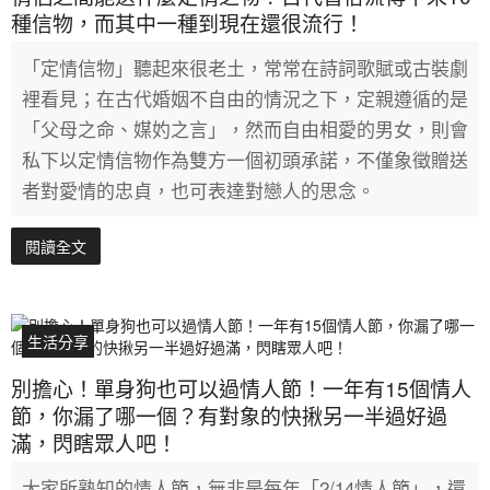
種信物，而其中一種到現在還很流行！
「定情信物」聽起來很老土，常常在詩詞歌賦或古裝劇
裡看見；在古代婚姻不自由的情況之下，定親遵循的是
「父母之命、媒妁之言」，然而自由相愛的男女，則會
私下以定情信物作為雙方一個初頭承諾，不僅象徵贈送
者對愛情的忠貞，也可表達對戀人的思念。
閱讀全文
生活分享
別擔心！單身狗也可以過情人節！一年有15個情人
節，你漏了哪一個？有對象的快揪另一半過好過
滿，閃瞎眾人吧！
大家所熟知的情人節，無非是每年「2/14情人節」，還