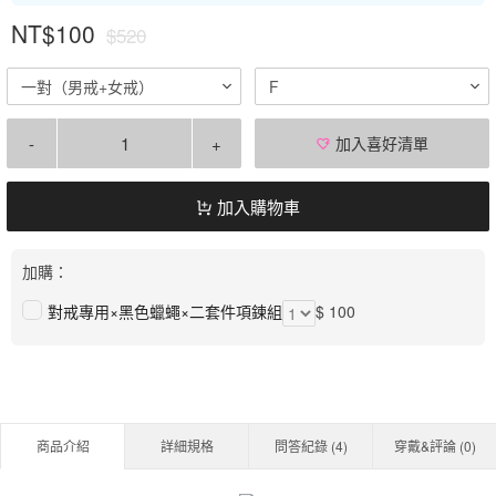
NT$100
$520
一對（男戒+女戒）
F
-
+
加入喜好清單
加入購物車
加購：
對戒專用×黑色蠟蠅×二套件項鍊組
$ 100
商品介紹
詳細規格
問答紀錄 (
4
)
穿戴&評論 (
0
)