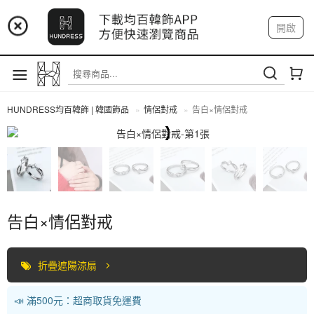
📢 市集預告：9/4-9/6 淡水捷運站
開啟
登入
註冊
📢 市集預告：9/12-9/13 八里海巡基地
我的帳戶
📢 市集預告：8/22-8/23 桃園青埔置地廣場
HUNDRESS均百韓飾 | 韓國飾品
情侶對戒
告白×情侶對戒
情侶對戒
告白×情侶對戒
折疊遮陽涼扇
📣 滿500元：超商取貨免運費