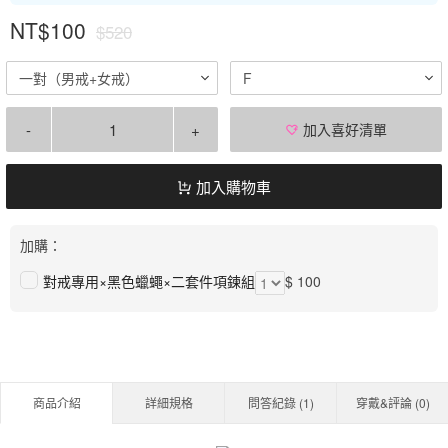
NT$100
$520
一對（男戒+女戒）
F
-
+
加入喜好清單
加入購物車
加購：
對戒專用×黑色蠟蠅×二套件項鍊組
$ 100
商品介紹
詳細規格
問答紀錄 (
1
)
穿戴&評論 (
0
)