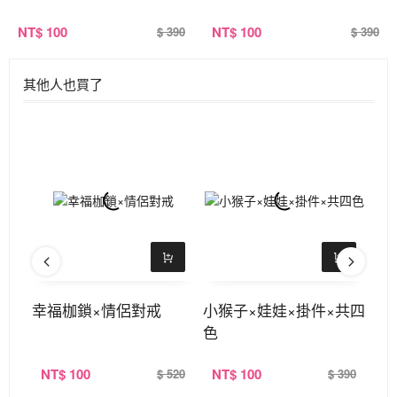
NT
$ 100
NT
$ 100
$ 390
$ 390
其他人也買了
幸福枷鎖×情侶對戒
小猴子×娃娃×掛件×共四
9
色
項
NT
$ 100
NT
$ 100
N
520
$ 520
$ 390