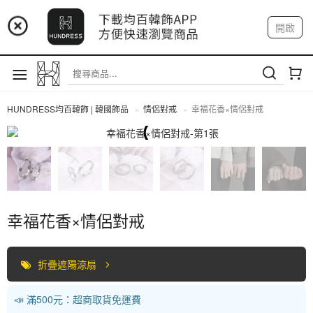
📢 市集預告：9/4-9/6 淡水捷運站
開啟
登入
註冊
📢 市集預告：9/12-9/13 八里海巡基地
我的帳戶
📢 市集預告：8/22-8/23 桃園青埔置地廣場
HUNDRESS均百韓飾 | 韓國飾品
情侶對戒
幸福花香×情侶對戒
情侶對戒
幸福花香×情侶對戒
折疊遮陽涼扇
📣 滿500元：超商取貨免運費