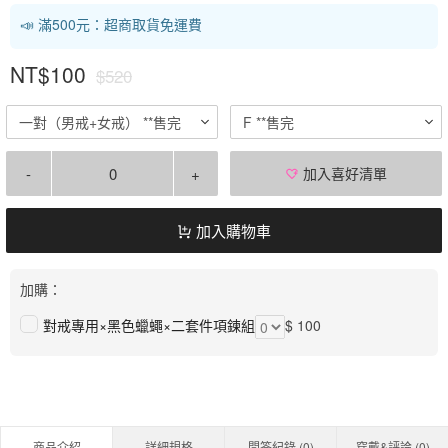
📣 滿500元：超商取貨免運費
NT$100
$520
一對（男戒+女戒） **售完
F **售完
-
+
加入喜好清單
加入購物車
加購：
對戒專用×黑色蠟蠅×二套件項鍊組
$ 100
商品介紹
詳細規格
問答紀錄 (
0
)
穿戴&評論 (
0
)