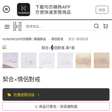
📢 市集預告：9/4-9/6 淡水捷運站
開啟
登入
註冊
📢 市集預告：9/12-9/13 八里海巡基地
我的帳戶
📢 市集預告：8/22-8/23 桃園青埔置地廣場
HUNDRESS均百韓飾 | 韓國飾品
情侶對戒
契合×情侶對戒
情侶對戒
契合×情侶對戒
折疊遮陽涼扇
商品已售完，到貨通知我