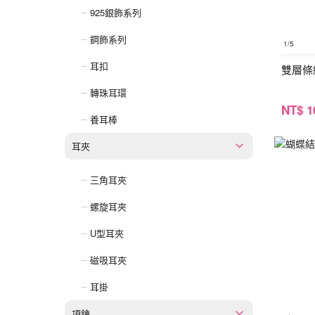
925銀飾系列
鋼飾系列
1
/5
耳扣
雙層條
轉珠耳環
NT
$ 1
養耳棒
耳夾
三角耳夾
螺旋耳夾
U型耳夾
磁吸耳夾
耳掛
項鍊