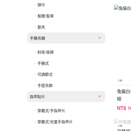
頭巾
髮圈/髮束
髮夾
手機吊繩
斜背/掛脖
手腕式
可調節式
1
/6
手提吊飾
兔貓白
指甲貼片
組
NT
$ 1
穿戴式/手指甲片
穿戴式/兒童手指甲片
1
/6