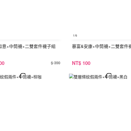
1
/6
如意×中筒襪×二雙套件襪子組
暴富&安康×中筒襪×二雙套件
00
NT
$ 100
$ 390