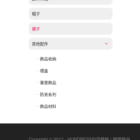
帽子
襪子
其他配件
飾品收納
禮盒
薰香飾品
防丟系列
飾品材料
Copyright © 2017 - HUNDRESS均百韓飾 | 韓國飾品