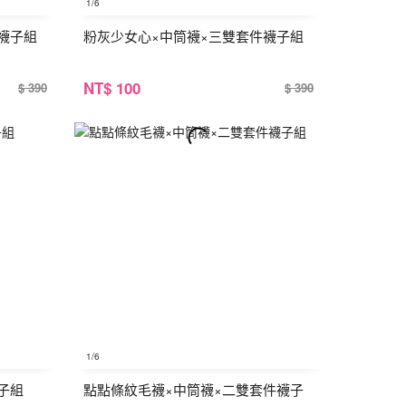
1
/6
襪子組
粉灰少女心×中筒襪×三雙套件襪子組
NT
$ 100
$ 390
$ 390
1
/6
子組
點點條紋毛襪×中筒襪×二雙套件襪子