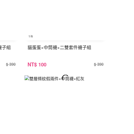
1
/6
襪子組
貓蛋蛋×中筒襪×二雙套件襪子組
NT
$ 100
$ 390
$ 390