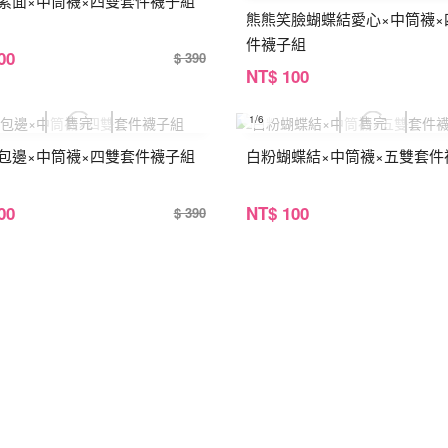
素面×中筒襪×四雙套件襪子組
熊熊笑臉蝴蝶結愛心×中筒襪×
件襪子組
00
$ 390
NT
$ 100
1
/6
包邊×中筒襪×四雙套件襪子組
白粉蝴蝶結×中筒襪×五雙套件
00
NT
$ 100
$ 390