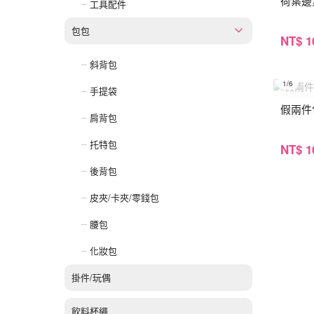
荷葉邊
工具配件
包包
NT
$ 1
斜背包
1
/6
手提袋
假兩件
肩背包
托特包
NT
$ 1
後背包
皮夾/卡夾/零錢包
腰包
化妝包
掛件/玩偶
飲料杯繩