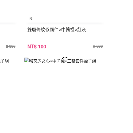
1
/5
雙層條紋假兩件×中筒襪×紅灰
NT
$ 100
$ 390
$ 390