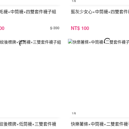
1
/6
毛襪×中筒襪×四雙套件襪子組
藍灰少女心×中筒襪×四雙套件
00
NT
$ 100
$ 390
1
/6
紋後標牌×低筒襪×三雙套件襪
快樂薯條×中筒襪×二雙套件襪