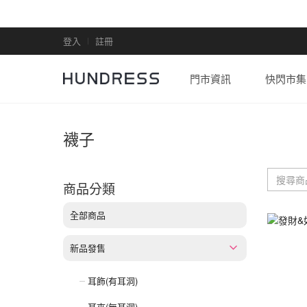
登入
註冊
門市資訊
快閃市集
襪子
商品分類
全部商品
新品發售
耳飾(有耳洞)
耳夾(無耳洞)