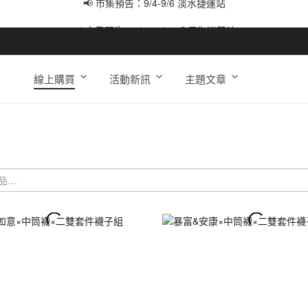
📢 市集預告：9/12-9/13 八里海巡基地
📢 市集預告：8/22-8/23 桃園青埔置地廣場
線上購買
活動新訊
主題文章