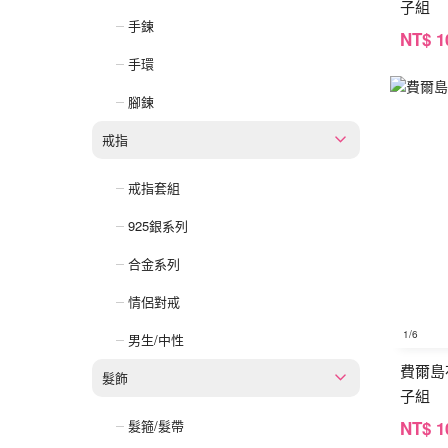
子組
手鍊
NT
$ 1
手環
腳鍊
戒指
戒指套組
925銀系列
合金系列
情侶對戒
1
/6
男生/中性
費爾島
髮飾
子組
NT
$ 1
髮箍/髮帶