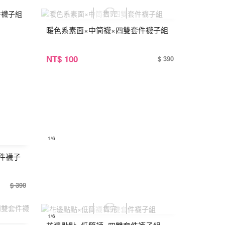
暖色系素面×中筒襪×四雙套件襪子組
NT
$ 100
$ 390
1
/6
件襪子
$ 390
1
/6