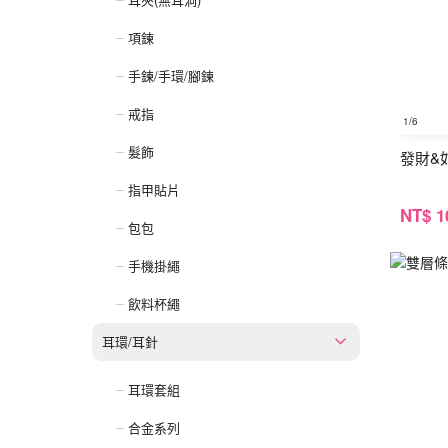
項鍊
手鍊/手環/腳鍊
戒指
1
/6
髮飾
發財&
指甲貼片
NT
$ 1
包包
手機掛繩
飲料杯繩
耳環/耳針
耳環套組
合金系列