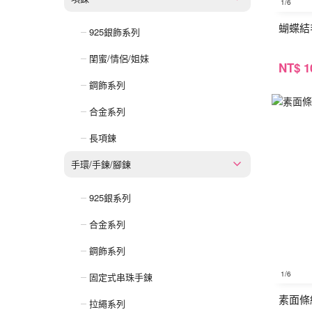
1
/6
蝴蝶結
925銀飾系列
閨蜜/情侶/姐妹
NT
$ 1
鋼飾系列
合金系列
長項鍊
手環/手鍊/腳鍊
925銀系列
合金系列
鋼飾系列
1
/6
固定式串珠手鍊
素面條
拉繩系列