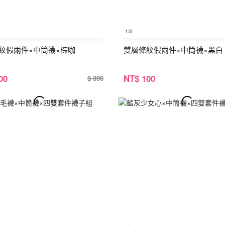
1
/5
紋假兩件×中筒襪×棕咖
雙層條紋假兩件×中筒襪×黑白
00
NT
$ 100
$ 390