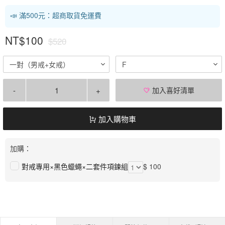
📣 滿500元：超商取貨免運費
NT$100
$520
一對（男戒+女戒）
F
-
+
加入喜好清單
加入購物車
加購：
對戒專用×黑色蠟蠅×二套件項鍊組
$ 100