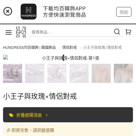
📢 市集預告：9/4-9/6 淡水捷運站
開啟
登入
註冊
📢 市集預告：9/12-9/13 八里海巡基地
我的帳戶
📢 市集預告：8/22-8/23 桃園青埔置地廣場
HUNDRESS均百韓飾 | 韓國飾品
情侶對戒
小王子與玫瑰×情侶對戒
情侶對戒
小王子與玫瑰×情侶對戒
折疊遮陽涼扇
即將完售，請把握選購