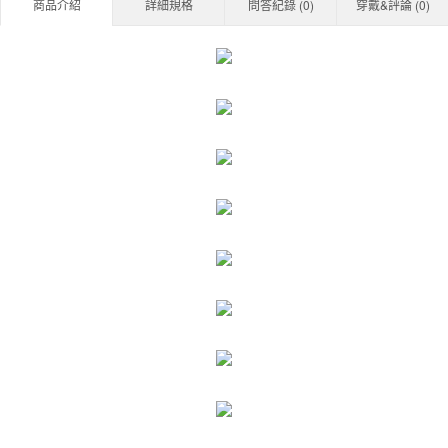
商品介紹
詳細規格
問答紀錄 (
0
)
穿戴&評論 (
0
)