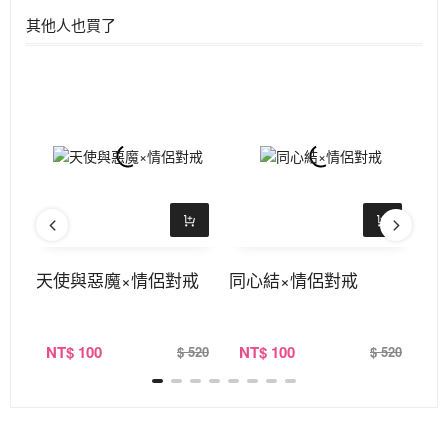
其他人也買了
戒
天使與惡魔×情侶對戒
同心結×情侶對戒
一
NT
$ 100
NT
$ 100
N
520
$ 520
$ 520