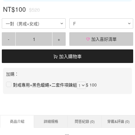
NT$100
$520
一對（男戒+女戒）
F
-
+
加入喜好清單
加入購物車
加購：
對戒專用×黑色蠟蠅×二套件項鍊組
$ 100
商品介紹
詳細規格
問答紀錄 (
0
)
穿戴&評論 (
0
)