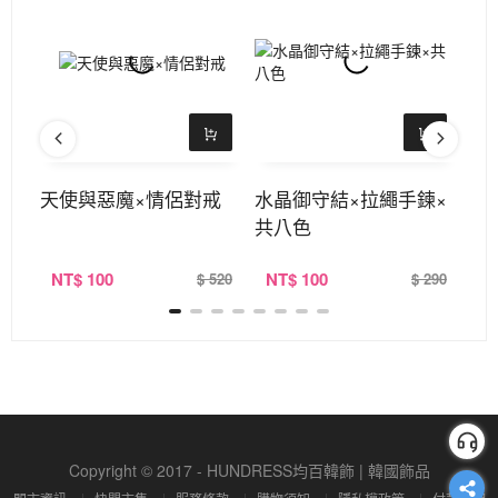
機去
天使與惡魔×情侶對戒
水晶御守結×拉繩手鍊×
公
共八色
NT
$ 100
NT
$ 100
N
390
$ 520
$ 290
Copyright © 2017 - HUNDRESS均百韓飾 | 韓國飾品