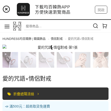
📢 市集預告：9/4-9/6 淡水捷運站
開啟
登入
註冊
📢 市集預告：9/12-9/13 八里海巡基地
我的帳戶
📢 市集預告：8/22-8/23 桃園青埔置地廣場
HUNDRESS均百韓飾 | 韓國飾品
情侶對戒
愛的咒語×情侶對戒
情侶對戒
愛的咒語×情侶對戒
折疊遮陽涼扇
📣 滿500元：超商取貨免運費