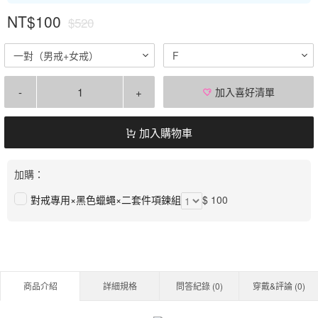
NT$100
$520
一對（男戒+女戒）
F
-
+
加入喜好清單
加入購物車
加購：
對戒專用×黑色蠟蠅×二套件項鍊組
$ 100
商品介紹
詳細規格
問答紀錄 (
0
)
穿戴&評論 (
0
)