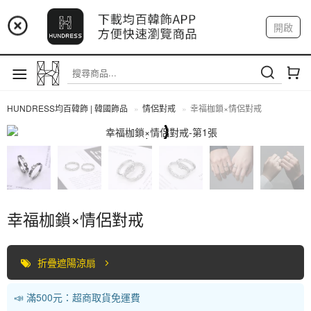
📢 市集預告：9/4-9/6 淡水捷運站
開啟
登入
註冊
📢 市集預告：9/12-9/13 八里海巡基地
我的帳戶
📢 市集預告：8/22-8/23 桃園青埔置地廣場
HUNDRESS均百韓飾 | 韓國飾品
情侶對戒
幸福枷鎖×情侶對戒
情侶對戒
幸福枷鎖×情侶對戒
折疊遮陽涼扇
📣 滿500元：超商取貨免運費