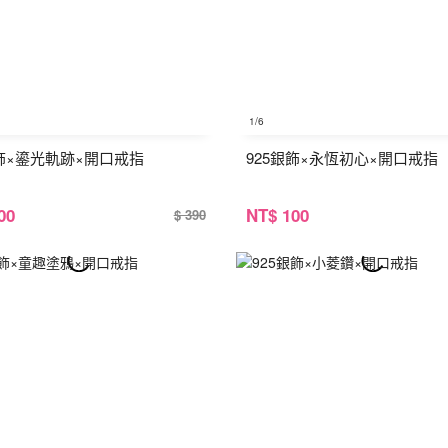
1
/6
銀飾×鎏光軌跡×開口戒指
925銀飾×永恆初心×開口戒指
00
NT
$ 100
$ 390