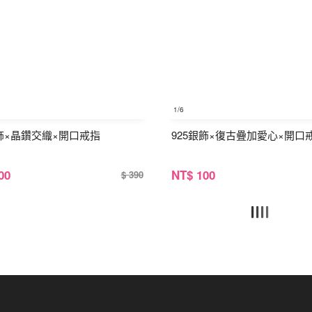
1
/6
銀飾×晶鑽交織×開口戒指
925銀飾×復古疊加愛心×開口
00
NT
$ 100
$ 390