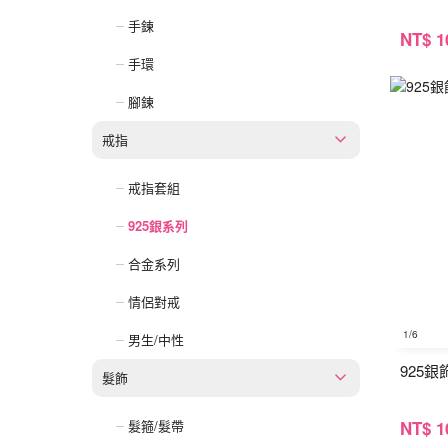
手鍊
NT
$ 1
手環
腳鍊
戒指
戒指套組
925銀系列
合金系列
情侶對戒
1
/6
男生/中性
925
髮飾
NT
$ 1
髮箍/髮帶