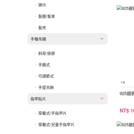
頭巾
髮圈/髮束
髮夾
手機吊繩
斜背/掛脖
手腕式
可調節式
1
/6
手提吊飾
925
指甲貼片
NT
$ 1
穿戴式/手指甲片
穿戴式/兒童手指甲片