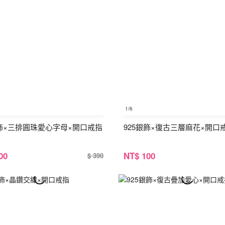
1
/6
銀飾×三排圓珠愛心字母×開口戒指
925銀飾×復古三層麻花×開口
00
NT
$ 100
$ 390