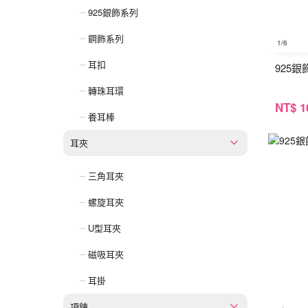
925銀飾系列
鋼飾系列
1
/6
耳扣
925
轉珠耳環
NT
$ 1
養耳棒
耳夾
三角耳夾
螺旋耳夾
U型耳夾
磁吸耳夾
耳掛
項鍊