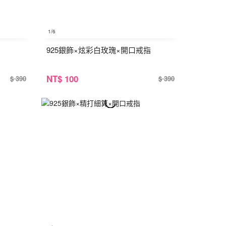
1
/6
925銀飾×炫彩白玫瑰×開口戒指
NT
$ 100
$ 390
$ 390