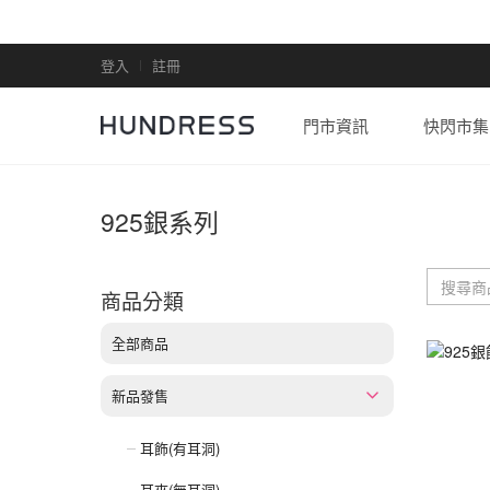
登入
註冊
門市資訊
快閃市集
925銀系列
商品分類
全部商品
新品發售
耳飾(有耳洞)
耳夾(無耳洞)