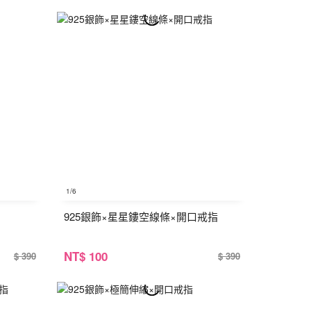
1
/6
925銀飾×星星鏤空線條×開口戒指
NT
$ 100
$ 390
$ 390