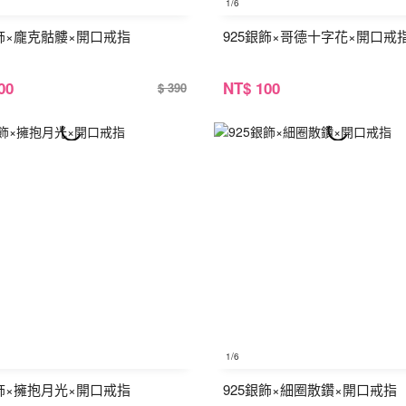
1
/6
銀飾×龐克骷髏×開口戒指
925銀飾×哥德十字花×開口戒
00
NT
$ 100
$ 390
1
/6
銀飾×擁抱月光×開口戒指
925銀飾×細圈散鑽×開口戒指