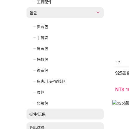
工具配件
包包
斜背包
手提袋
肩背包
托特包
1
/6
後背包
925
皮夾/卡夾/零錢包
NT
$ 1
腰包
化妝包
掛件/玩偶
飲料杯繩