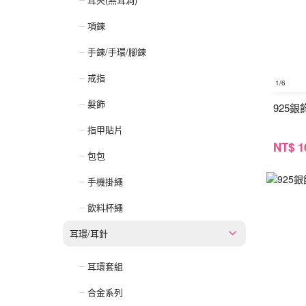
項鍊
手鍊/手環/腳鍊
戒指
1
/6
髮飾
925
指甲貼片
NT
$ 1
包包
手機掛繩
飲料杯繩
耳環/耳針
耳環套組
合金系列