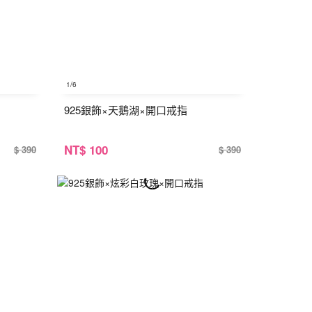
1
/6
925銀飾×天鵝湖×開口戒指
NT
$ 100
$ 390
$ 390