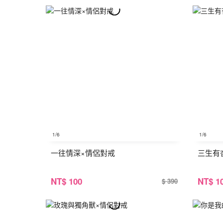
1
/6
1
/6
一往情深×情侶對戒
三生有
NT
$ 100
NT
$ 1
$ 390