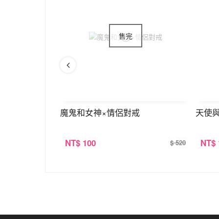
戒
魔鬼和女神×情侶對戒
天使
NT
$ 100
NT
$
$ 520
$ 520