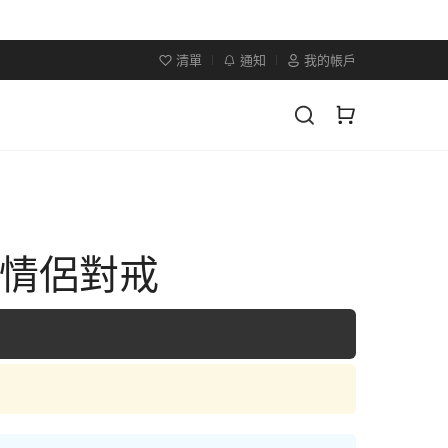
清單
通知
我的帳戶
×情侶對戒