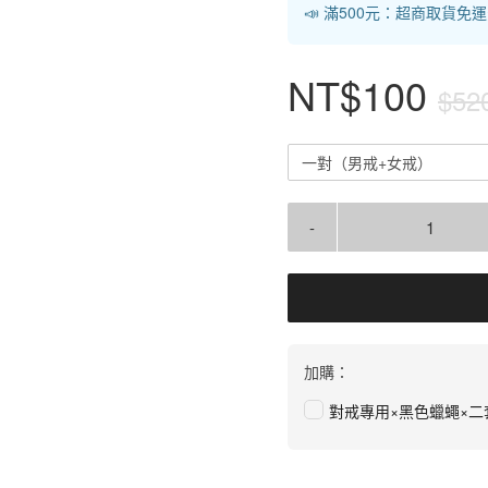
📣 滿500元：超商取貨免
NT$100
$52
一對（男戒+女戒）
-
加購：
對戒專用×黑色蠟蠅×二