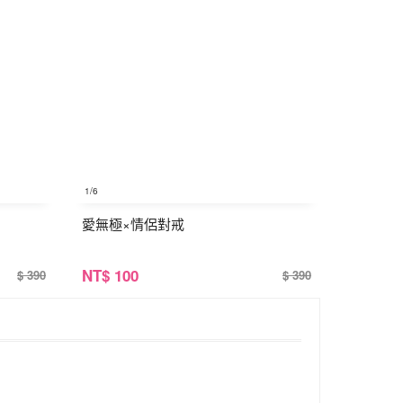
1
/6
愛無極×情侶對戒
NT
$ 100
$ 390
$ 390