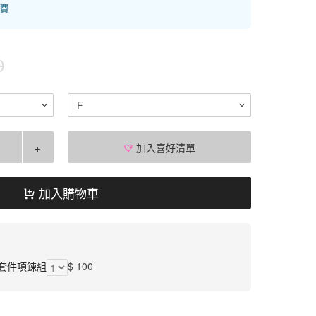
運費
0
F
+
加入喜好清單
加入購物車
套件項鍊組
$ 100