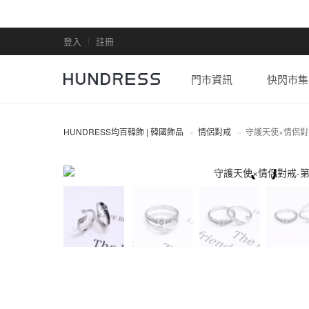
登入
註冊
門市資訊
快閃市集
HUNDRESS均百韓飾 | 韓國飾品
情侶對戒
守護天使×情侶對
情侶對戒