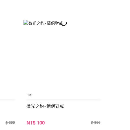
1
/6
微光之約×情侶對戒
NT
$ 100
$ 390
$ 390