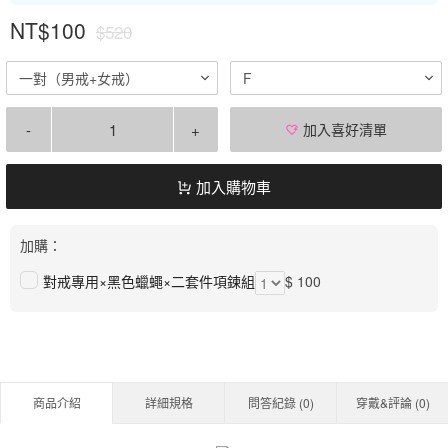
NT$100
$520
一對（男戒+女戒）
F
-
+
加入喜好清單
加入購物車
加購：
對戒專用×黑色蠟蠅×二套件項鍊組
$ 100
商品介紹
詳細規格
問答紀錄 (
0
)
穿戴&評論 (
0
)