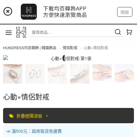
📢 市集預告：9/4-9/6 淡水捷運站
開啟
登入
註冊
📢 市集預告：9/12-9/13 八里海巡基地
我的帳戶
📢 市集預告：8/22-8/23 桃園青埔置地廣場
HUNDRESS均百韓飾 | 韓國飾品
情侶對戒
心動×情侶對戒
情侶對戒
心動×情侶對戒
折疊遮陽涼扇
📣 滿500元：超商取貨免運費