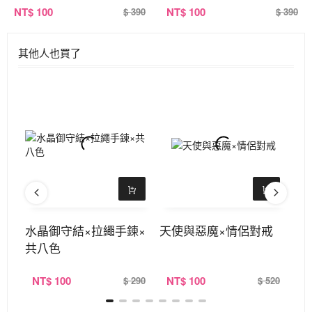
NT
$ 100
NT
$ 100
$ 390
$ 390
其他人也買了
水晶御守結×拉繩手鍊×
天使與惡魔×情侶對戒
淑
共八色
NT
$ 100
NT
$ 100
N
520
$ 290
$ 520