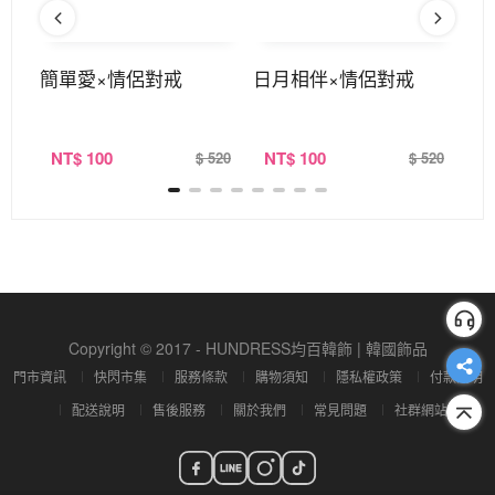
戒
簡單愛×情侶對戒
日月相伴×情侶對戒
天
NT
$ 100
NT
$ 100
N
520
$ 520
$ 520
Copyright © 2017 - HUNDRESS均百韓飾 | 韓國飾品
門市資訊
快閃市集
服務條款
購物須知
隱私權政策
付款說明
配送說明
售後服務
關於我們
常見問題
社群網站