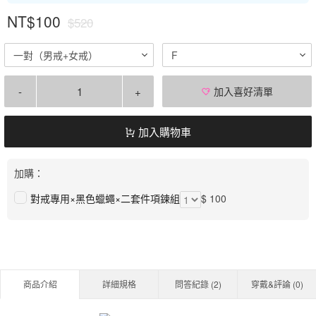
NT$100
$520
一對（男戒+女戒）
F
-
+
加入喜好清單
加入購物車
加購：
對戒專用×黑色蠟蠅×二套件項鍊組
$ 100
商品介紹
詳細規格
問答紀錄 (
2
)
穿戴&評論 (
0
)