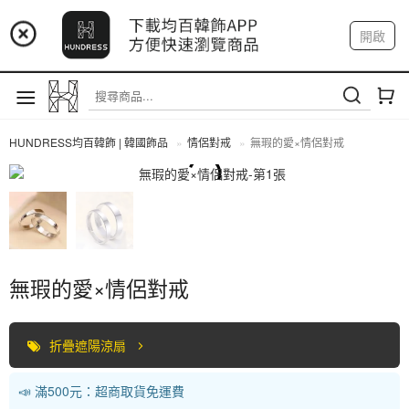
📢 市集預告：9/4-9/6 淡水捷運站
開啟
登入
註冊
📢 市集預告：9/12-9/13 八里海巡基地
我的帳戶
📢 市集預告：8/22-8/23 桃園青埔置地廣場
HUNDRESS均百韓飾 | 韓國飾品
情侶對戒
無瑕的愛×情侶對戒
情侶對戒
無瑕的愛×情侶對戒
折疊遮陽涼扇
📣 滿500元：超商取貨免運費