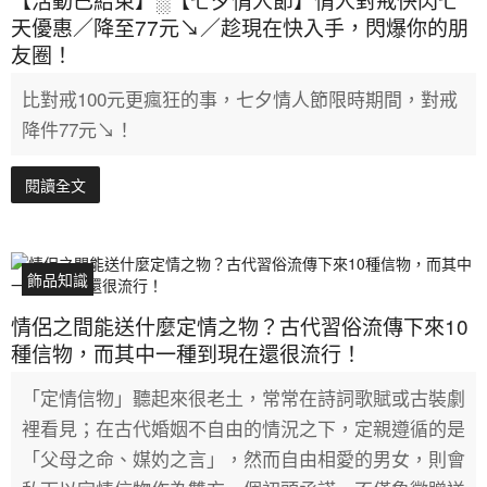
天優惠／降至77元↘／趁現在快入手，閃爆你的朋
友圈！
比對戒100元更瘋狂的事，七夕情人節限時期間，對戒
降件77元↘！
閱讀全文
飾品知識
情侶之間能送什麼定情之物？古代習俗流傳下來10
種信物，而其中一種到現在還很流行！
「定情信物」聽起來很老土，常常在詩詞歌賦或古裝劇
裡看見；在古代婚姻不自由的情況之下，定親遵循的是
「父母之命、媒妁之言」，然而自由相愛的男女，則會