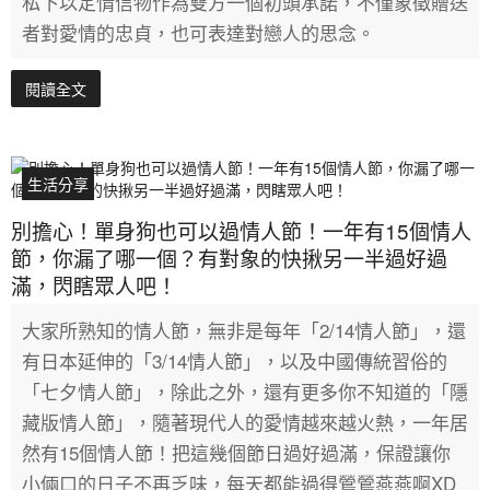
私下以定情信物作為雙方一個初頭承諾，不僅象徵贈送
者對愛情的忠貞，也可表達對戀人的思念。
閱讀全文
生活分享
別擔心！單身狗也可以過情人節！一年有15個情人
節，你漏了哪一個？有對象的快揪另一半過好過
滿，閃瞎眾人吧！
大家所熟知的情人節，無非是每年「2/14情人節」，還
有日本延伸的「3/14情人節」，以及中國傳統習俗的
「七夕情人節」，除此之外，還有更多你不知道的「隱
藏版情人節」，隨著現代人的愛情越來越火熱，一年居
然有15個情人節！把這幾個節日過好過滿，保證讓你
小倆口的日子不再乏味，每天都能過得鶯鶯燕燕啊XD