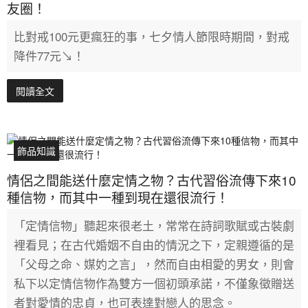
友圈！
比對戒100元更瘋狂的事，七夕情人節限時期間，對戒
降件77元↘！
閱讀全文
飾品知識
情侶之間能送什麼定情之物？古代習俗流傳下來10
種信物，而其中一種到現在還很流行！
「定情信物」聽起來很老土，常常在詩詞歌賦或古裝劇
裡看見；在古代婚姻不自由的情況之下，定親遵循的是
「父母之命、媒妁之言」，然而自由相愛的男女，則會
私下以定情信物作為雙方一個初頭承諾，不僅象徵贈送
者對愛情的忠貞，也可表達對戀人的思念。