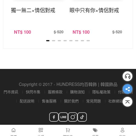
獨一無二×情侶對戒
眼中只有你×情侶對戒
繾
NT
$ 100
NT
$ 100
N
520
$ 520
$ 520
Copyright © 2017 - HUNDRESS均百韓飾 | 韓國飾品
門市資訊
快閃市集
服務條款
購物須知
隱私權政策
付款說明
配送說明
售後服務
關於我們
常見問題
社群網站