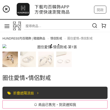
📢 市集預告：9/4-9/6 淡水捷運站
開啟
登入
註冊
📢 市集預告：9/12-9/13 八里海巡基地
我的帳戶
📢 市集預告：8/22-8/23 桃園青埔置地廣場
HUNDRESS均百韓飾 | 韓國飾品
情侶對戒
圈住愛情×情侶對戒
情侶對戒
圈住愛情×情侶對戒
折疊遮陽涼扇
商品已售完，到貨通知我