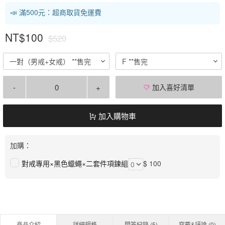
📣 滿500元：超商取貨免運費
NT$100
$520
一對（男戒+女戒） **售完
F **售完
-
+
加入喜好清單
加入購物車
加購：
對戒專用×黑色蠟蠅×二套件項鍊組
$ 100
商品介紹
詳細規格
問答紀錄 (
5
)
穿戴&評論 (
0
)