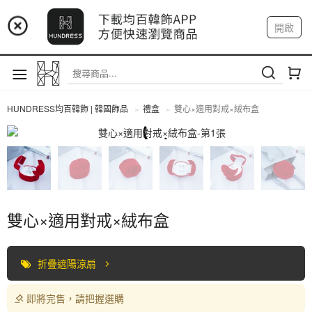
📢 市集預告：9/4-9/6 淡水捷運站
開啟
登入
註冊
📢 市集預告：9/12-9/13 八里海巡基地
我的帳戶
📢 市集預告：8/22-8/23 桃園青埔置地廣場
HUNDRESS均百韓飾 | 韓國飾品
禮盒
雙心×適用對戒×絨布盒
禮盒
雙心×適用對戒×絨布盒
折疊遮陽涼扇
即將完售，請把握選購