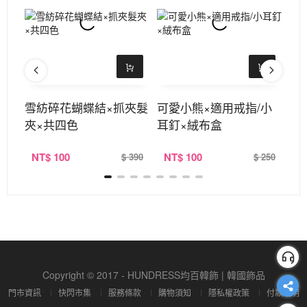
共四
雪紡碎花蝴蝶結×抓夾髮
可愛小熊×適用戒指/小
獨
夾×共四色
耳釘×絨布盒
NT
$ 100
NT
$ 100
N
390
$ 390
$ 250
Copyright © 2017 - HUNDRESS均百韓飾 | 韓國飾品
門市資訊
快閃市集
服務條款
購物須知
隱私權政策
付款說明