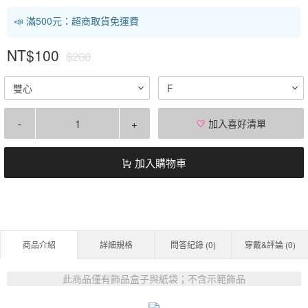
📣 滿500元：超商取貨免運費
NT$100
$260
雙心
F
-
+
加入喜好清單
加入購物車
商品介紹
詳細規格
問答紀錄 (
0
)
穿戴&評論 (
0
)
此商品僅有飾品盒子與紙袋；不含示範飾品