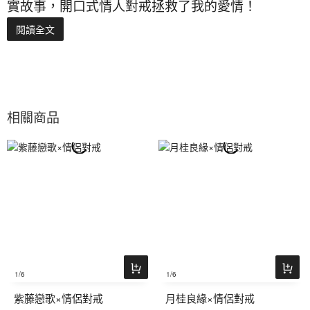
實故事，開口式情人對戒拯救了我的愛情！
閱讀全文
相關商品
1
/6
1
/6
紫藤戀歌×情侶對戒
月桂良緣×情侶對戒