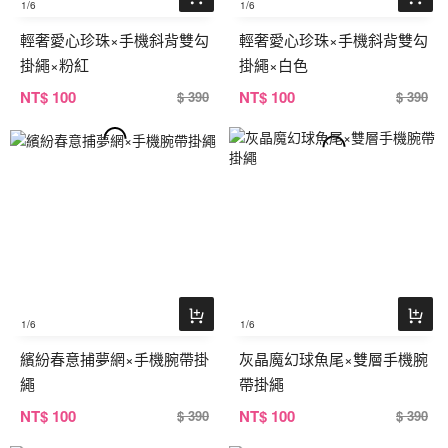
1
/6
1
/6
輕奢愛心珍珠×手機斜背雙勾
輕奢愛心珍珠×手機斜背雙勾
掛繩×粉紅
掛繩×白色
NT
$ 100
NT
$ 100
$ 390
$ 390
1
/6
1
/6
繽紛春意捕夢網×手機腕帶掛
灰晶魔幻球魚尾×雙層手機腕
繩
帶掛繩
NT
$ 100
NT
$ 100
$ 390
$ 390