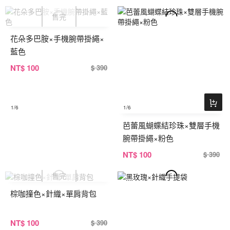
花朵多巴胺×手機腕帶掛繩×
藍色
NT
$ 100
$ 390
1
/6
1
/6
芭蕾風蝴蝶結珍珠×雙層手機
腕帶掛繩×粉色
NT
$ 100
$ 390
棕咖撞色×針織×單肩背包
NT
$ 100
$ 390