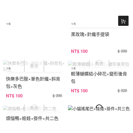
1
/6
1
/5
黑玫瑰×針織手提袋
NT
$ 100
$ 390
1
/6
1
/6
輕薄蝴蝶結小碎花×變形後背
快樂多巴胺×單色針織×斜背
包
包×灰色
NT
$ 100
$ 320
NT
$ 100
$ 390
煩惱鴨×娃娃×掛件×共二色