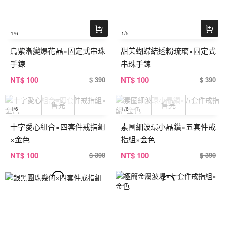
1
/6
1
/5
烏紫漸變爆花晶×固定式串珠
甜美蝴蝶結透粉琉璃×固定式
手鍊
串珠手鍊
NT
$ 100
NT
$ 100
$ 390
$ 390
1
/6
1
/6
十字愛心組合×四套件戒指組
素圈細波環小晶鑽×五套件戒
×金色
指組×金色
NT
$ 100
NT
$ 100
$ 390
$ 390