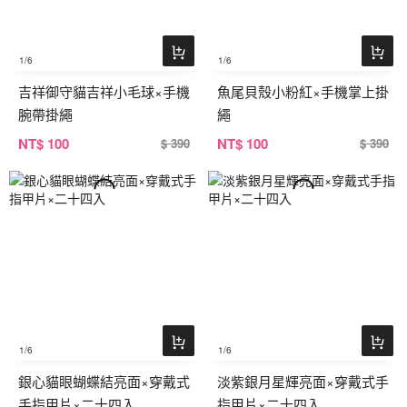
1
/6
1
/6
吉祥御守貓吉祥小毛球×手機
魚尾貝殼小粉紅×手機掌上掛
腕帶掛繩
繩
NT
$ 100
NT
$ 100
$ 390
$ 390
1
/6
1
/6
銀心貓眼蝴蝶結亮面×穿戴式
淡紫銀月星輝亮面×穿戴式手
手指甲片×二十四入
指甲片×二十四入