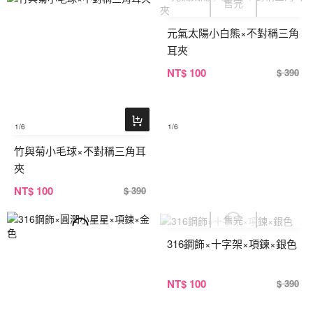
元氣太陽小白熊×不對稱三角
耳夾
NT
$ 100
$ 390
1
/6
1
/6
竹與菊小毛球×不對稱三角耳
夾
NT
$ 100
$ 390
316鋼飾×十字架×項鍊×銀色
NT
$ 100
$ 390