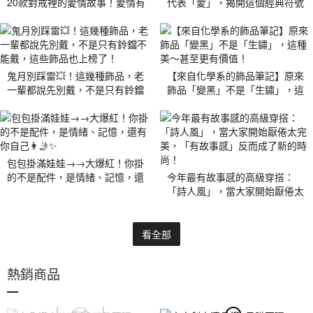
20款對戒裡的愛情故事！愛情有
代表「愛」，揭開這個經典符號
很多種樣子，而每一枚對戒，都
的身世之謎，看完這篇重新愛上
有自己的故事！
這個符號！
鬼月別踩雷💥！這幾種飾品，老
【來自化學系的飾品筆記】原來
一輩都說先別戴，不是只有鈴鐺
飾品「變黑」不是「生鏽」，這
不能戴，這些飾品也上榜了！
種美～甚至更有價值！
包包掛滿娃娃→→大爆紅！你掛
的不是配件，是情緒、記憶，還
今年最有故事感的高級穿搭：
有你自己👩🤳✨
「詩人風」，當大家開始厭倦太
完美，「有故事感」反而成了新
的時尚！
看全部
熱銷商品