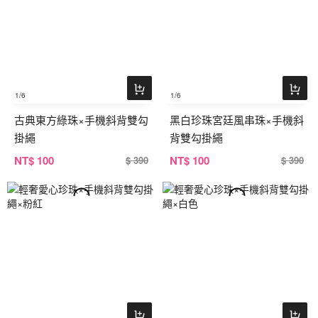
1
/6
1
/6
古典東方綠珠×手機斜背雙勾
黑白珍珠宮廷風串珠×手機斜
掛繩
背雙勾掛繩
NT
$ 100
NT
$ 100
$ 390
$ 390