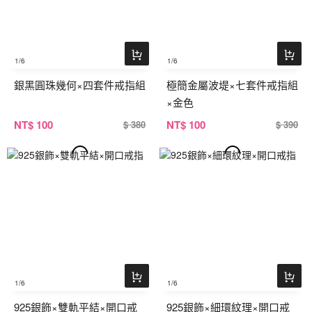
1
/6
1
/6
銀黑圓珠幾何×四套件戒指組
極簡金屬波堤×七套件戒指組
×金色
NT
$ 100
NT
$ 100
$ 380
$ 390
1
/6
1
/6
925銀飾×雙軌平結×開口戒
925銀飾×細環紋理×開口戒