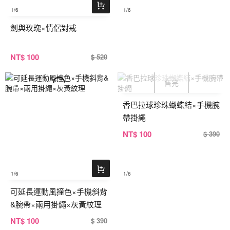
1
/6
1
/6
劍與玫瑰×情侶對戒
NT
$ 100
$ 520
香巴拉球珍珠蝴蝶結×手機腕
帶掛繩
NT
$ 100
$ 390
1
/6
1
/6
可延長運動風撞色×手機斜背
&腕帶×兩用掛繩×灰黃紋理
NT
$ 100
$ 390