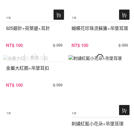
1
/6
1
/6
925銀針×荷葉邊×耳針
蝴蝶花珍珠流蘇簾×吊墜耳環
NT
$ 100
NT
$ 100
$ 390
$ 390
金屬大紅圈×吊墜耳扣
NT
$ 100
$ 390
1
/6
1
/6
刺繍紅藍小花朵×吊墜耳環