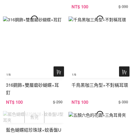
NT
$ 100
$ 390
1
/6
1
/6
316鋼飾×雙層磨砂蝴蝶×耳
千鳥黑咖三角型×不對稱耳環
釘
NT
$ 100
NT
$ 100
$ 290
$ 390
藍色蝴蝶結珍珠球×蚊香盤U