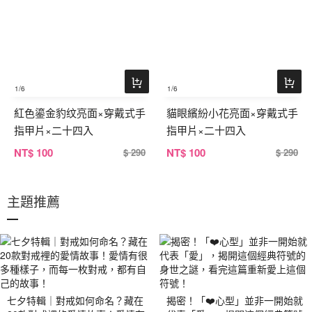
1
/6
1
/6
紅色鎏金豹纹亮面×穿戴式手
貓眼繽紛小花亮面×穿戴式手
指甲片×二十四入
指甲片×二十四入
NT
$ 100
NT
$ 100
$ 290
$ 290
主題推薦
七夕特輯｜對戒如何命名？藏在
揭密！「❤️心型」並非一開始就