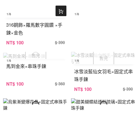
1
/6
1
/6
316鋼飾×羅馬數字圓鑽 ×手
鍊×金色
NT
$ 100
$ 390
1
/6
1
/6
馬到金來×串珠手鍊
冰雪淡藍仙女羽毛×固定式串
珠手鍊
NT
$ 100
$ 360
NT
$ 100
$ 390