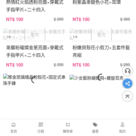
熱情紅火焰透粉亮面×穿戴式
粉紫晶漸變色小花×耳環
手指甲片×二十四入
NT
$ 100
NT
$ 100
$ 290
$ 360
1
/6
1
/5
漸層粉璀燦金蔥亮面×穿戴式
粉嫩貝殼花小剪刀×五套件髮
手指甲片×二十四入
夾組
NT
$ 100
NT
$ 100
$ 290
$ 290
首頁
分類
購物車
優惠
我的
1
/4
1
/6