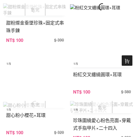
甜粉燦金垂墜珍珠×固定式串
珠手鍊
NT
$ 100
$ 390
1
/5
1
/5
粉紅交叉纏繞圓環×耳環
NT
$ 100
$ 380
1
/5
1
/6
甜心粉小櫻花×耳環
珍珠圍繞愛心粉色亮面×穿戴
式手指甲片×二十四入
NT
$ 100
$ 320