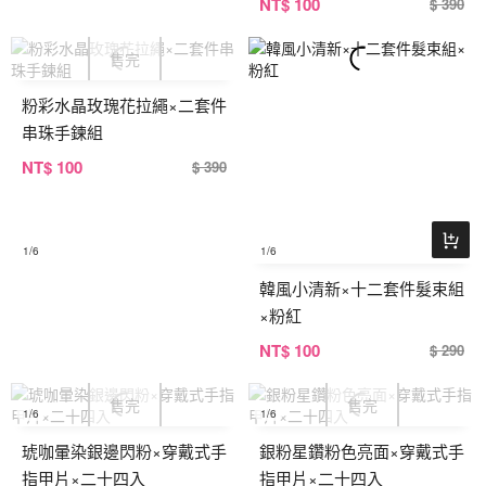
NT
$ 100
$ 390
粉彩水晶玫瑰花拉繩×二套件
串珠手鍊組
NT
$ 100
$ 390
1
/6
1
/6
韓風小清新×十二套件髮束組
×粉紅
NT
$ 100
$ 290
1
/6
1
/6
琥咖暈染銀邊閃粉×穿戴式手
銀粉星鑽粉色亮面×穿戴式手
指甲片×二十四入
指甲片×二十四入