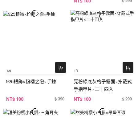
NT
$ 100
$ 290
1
/6
1
/6
925銀飾×粉櫻之戀×手鍊
亮粉綠底灰格子霧面×穿戴式
手指甲片×二十四入
NT
$ 100
NT
$ 100
$ 390
$ 290