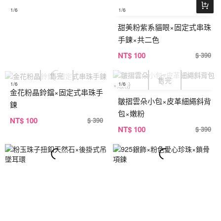
1
/6
1
/6
甜美粉紫系貓眼×固定式串珠
手鍊×共二色
NT
$ 100
$ 390
1
/6
1
/6
金花粉晶鈴鐺×固定式串珠手
皺摺雲朵小包×皮革細繩斜背
鍊
包×嫩粉
NT
$ 100
$ 390
NT
$ 100
$ 390