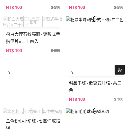
NT
$ 100
NT
$ 100
$ 290
$ 290
粉白大理石紋亮面×穿戴式手
指甲片×二十四入
NT
$ 100
$ 290
1
/6
1
/6
粉晶串珠×後掛式耳環×共二
色
NT
$ 100
$ 380
金色粉心小珍珠×七套件戒指
組