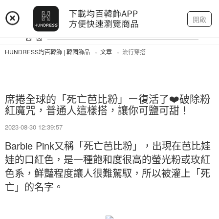
登入
註冊
我的帳戶
開啟
HUNDRESS均百韓飾 | 韓國飾品
文章
流行穿搭
席捲全球的「死亡芭比粉」ー復活了❤️破除粉
紅魔咒，普通人這樣搭，讓你可鹽可甜！
2023-08-30 12:39:57
Barbie Pink又稱「死亡芭比粉」，出現在芭比娃
娃的口紅色，是一種飽和度很高的螢光粉或玫紅
色系，鮮豔程度讓人很難駕馭，所以被灌上「死
亡」的名字。