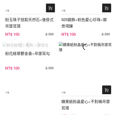
1
/6
1
/6
粉玉珠子扭釦天然石×後掛式
925銀飾×粉色愛心珍珠×鎖
吊墜耳環
骨項鍊
NT
$ 100
NT
$ 100
$ 390
$ 390
粉花綠葉鬱金香×吊墜耳勾
NT
$ 100
$ 390
1
/6
1
/6
糖果紙粉晶愛心×不對稱吊墜
耳環