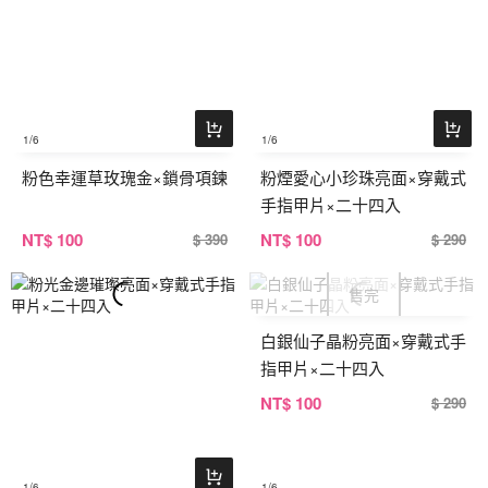
1
/6
1
/6
粉色幸運草玫瑰金×鎖骨項鍊
粉煙愛心小珍珠亮面×穿戴式
手指甲片×二十四入
NT
$ 100
NT
$ 100
$ 390
$ 290
白銀仙子晶粉亮面×穿戴式手
指甲片×二十四入
NT
$ 100
$ 290
1
/6
1
/6