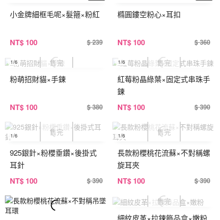
小金牌細框毛呢×髮箍×粉紅
橢圓鏤空粉心×耳扣
NT
$ 100
NT
$ 100
$ 239
$ 360
1
/6
1
/6
粉萌招財貓×手鍊
紅莓粉晶綠葉×固定式串珠手
鍊
NT
$ 100
NT
$ 100
$ 380
$ 390
1
/6
1
/6
925銀針×粉櫻垂鑽×後掛式
長款粉櫻桃花流蘇×不對稱螺
耳針
旋耳夾
NT
$ 100
NT
$ 100
$ 390
$ 390
細紋皮革×拉鍊飾品盒×嫩粉