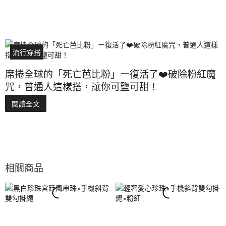
流行穿搭
席捲全球的「死亡芭比粉」ー復活了❤️破除粉紅魔
咒，普通人這樣搭，讓你可鹽可甜！
閱讀全文
相關商品