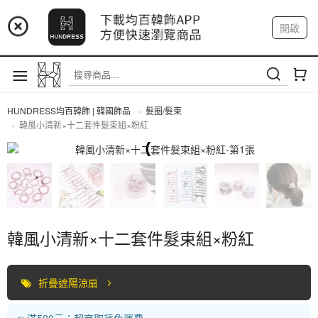
📢 市集預告：9/4-9/6 淡水捷運站
開啟
登入
註冊
📢 市集預告：9/12-9/13 八里海巡基地
我的帳戶
📢 市集預告：8/22-8/23 桃園青埔置地廣場
HUNDRESS均百韓飾 | 韓國飾品
髮圈/髮束
韓風小清新×十二套件髮束組×粉紅
髮圈/髮束
韓風小清新×十二套件髮束組×粉紅
折疊遮陽涼扇
📣 滿500元：超商取貨免運費