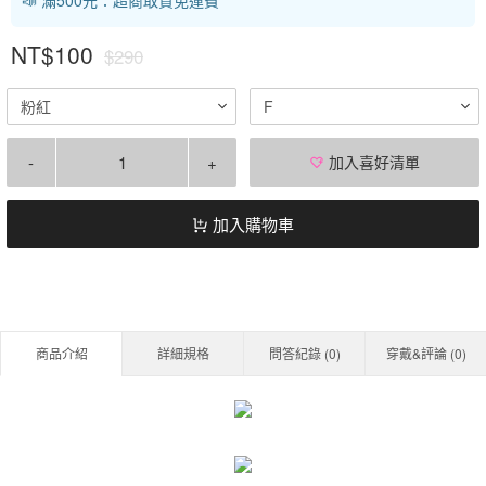
NT$100
$290
粉紅
F
-
+
加入喜好清單
加入購物車
商品介紹
詳細規格
問答紀錄 (
0
)
穿戴&評論 (
0
)