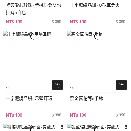
輕奢愛心珍珠×手機斜背雙勾
十字纏繞晶鑽×U型耳骨夾
掛繩×白色
NT
$ 100
NT
$ 100
$ 390
$ 390
1
/6
1
/6
十字纏繞晶鑽×吊墜耳環
黑金萬花筒×手鍊
NT
$ 100
NT
$ 100
$ 390
$ 390