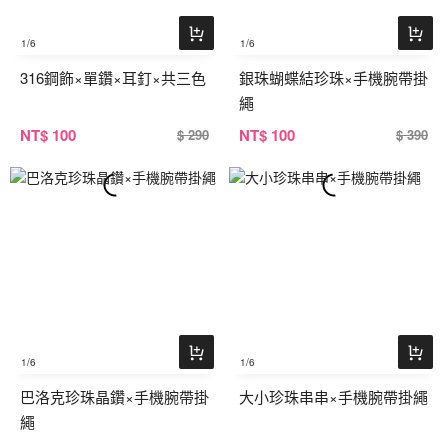
1
/6
1
/6
316鋼飾×單鑽×耳釘×共三色
銀珠蝴蝶結珍珠×手機腕帶掛
繩
NT
$ 100
NT
$ 100
$ 290
$ 390
1
/6
1
/6
巴洛克珍珠晶鑽×手機腕帶掛
大小珍珠串串×手機腕帶掛繩
繩