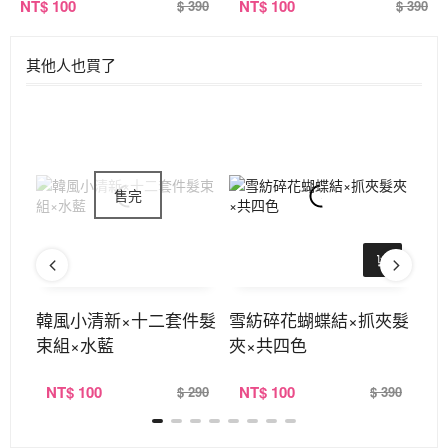
NT
$ 100
NT
$ 100
$ 390
$ 390
其他人也買了
老紅
韓風小清新×十二套件髮
雪紡碎花蝴蝶結×抓夾髮
韓
束組×水藍
夾×共四色
束
NT
$ 100
NT
$ 100
N
320
$ 290
$ 390