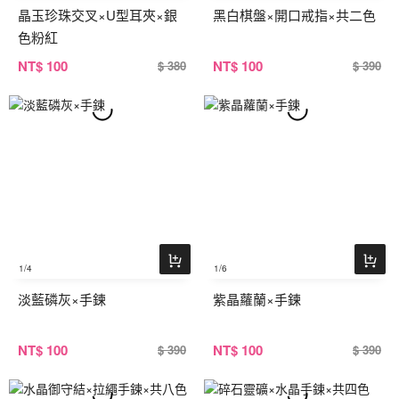
晶玉珍珠交叉×U型耳夾×銀
黑白棋盤×開口戒指×共二色
色粉紅
NT
$ 100
NT
$ 100
$ 380
$ 390
1
/4
1
/6
淡藍磷灰×手鍊
紫晶蘿蘭×手鍊
NT
$ 100
NT
$ 100
$ 390
$ 390