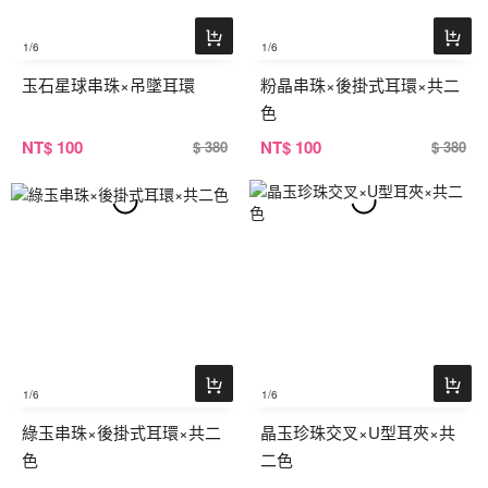
1
/6
1
/6
玉石星球串珠×吊墜耳環
粉晶串珠×後掛式耳環×共二
色
NT
$ 100
NT
$ 100
$ 380
$ 380
1
/6
1
/6
綠玉串珠×後掛式耳環×共二
晶玉珍珠交叉×U型耳夾×共
色
二色