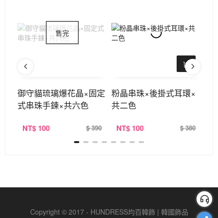
×吊
御守貓琉璃爆花晶×固定
粉晶串珠×後掛式耳環×
小
式串珠手鍊×共六色
共二色
稱
NT
$ 100
NT
$ 100
N
390
$ 390
$ 380
Copyright © 2017 - HUNDRESS均百韓飾 | 韓國飾品