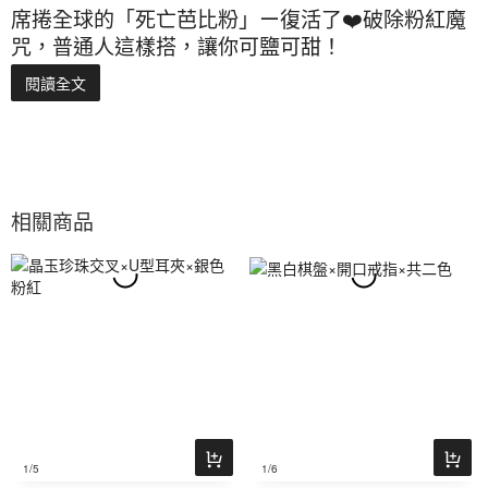
席捲全球的「死亡芭比粉」ー復活了❤️破除粉紅魔
咒，普通人這樣搭，讓你可鹽可甜！
閱讀全文
相關商品
1
/5
1
/6