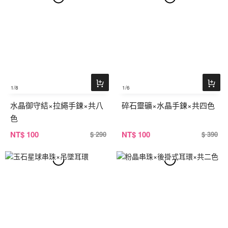
1
/8
1
/6
水晶御守結×拉繩手鍊×共八
碎石靈礦×水晶手鍊×共四色
色
NT
$ 100
NT
$ 100
$ 290
$ 390