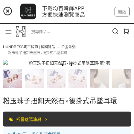
📢 市集預告：9/4-9/6 淡水捷運站
開啟
登入
註冊
📢 市集預告：9/12-9/13 八里海巡基地
我的帳戶
📢 市集預告：8/22-8/23 桃園青埔置地廣場
HUNDRESS均百韓飾 | 韓國飾品
合金系列
粉玉珠子扭釦天然石×後掛式吊墜耳環
合金系列
粉玉珠子扭釦天然石×後掛式吊墜耳環
折疊遮陽涼扇
📣 滿500元：超商取貨免運費