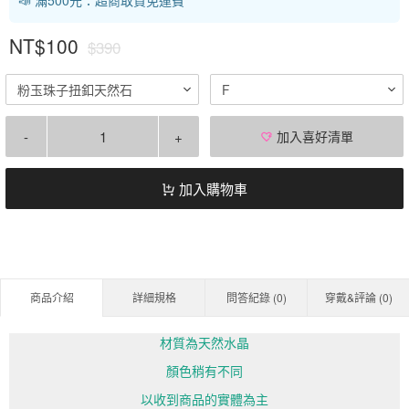
NT$100
$390
粉玉珠子扭釦天然石
F
-
+
加入喜好清單
加入購物車
商品介紹
詳細規格
問答紀錄 (
0
)
穿戴&評論 (
0
)
材質為天然水晶
顏色稍有不同
以收到商品的實體為主