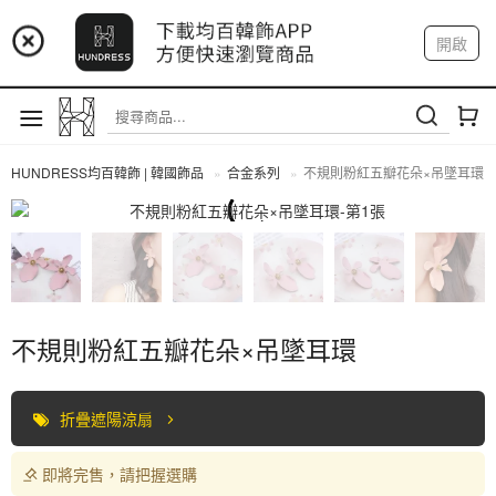
📢 市集預告：9/4-9/6 淡水捷運站
開啟
登入
註冊
📢 市集預告：9/12-9/13 八里海巡基地
我的帳戶
📢 市集預告：8/22-8/23 桃園青埔置地廣場
HUNDRESS均百韓飾 | 韓國飾品
合金系列
不規則粉紅五瓣花朵×吊墜耳環
合金系列
不規則粉紅五瓣花朵×吊墜耳環
折疊遮陽涼扇
即將完售，請把握選購