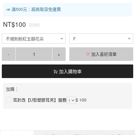
📣 滿500元：超商取貨免運費
NT$100
$380
不規則粉紅五瓣花朵
F
-
+
加入喜好清單
加入購物車
加購：
耳針改【U型塑膠耳夾】服務
$ 100