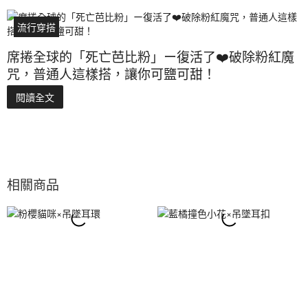
流行穿搭
席捲全球的「死亡芭比粉」ー復活了❤️破除粉紅魔
咒，普通人這樣搭，讓你可鹽可甜！
閱讀全文
相關商品