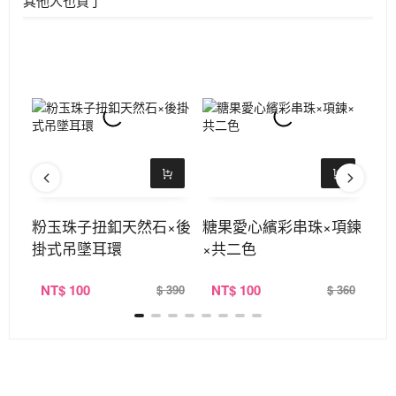
其他人也買了
稱吊
粉玉珠子扭釦天然石×後
糖果愛心繽彩串珠×項鍊
楓
掛式吊墜耳環
×共二色
NT
$ 100
NT
$ 100
N
390
$ 390
$ 360