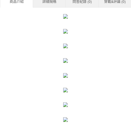
商品介紹
詳細規格
問答紀錄 (
0
)
穿戴&評論 (
0
)