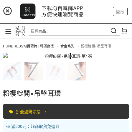
📢 市集預告：9/4-9/6 淡水捷運站
開啟
登入
註冊
📢 市集預告：9/12-9/13 八里海巡基地
我的帳戶
📢 市集預告：8/22-8/23 桃園青埔置地廣場
HUNDRESS均百韓飾 | 韓國飾品
合金系列
粉櫻綻開×吊墜耳環
合金系列
粉櫻綻開×吊墜耳環
折疊遮陽涼扇
📣 滿500元：超商取貨免運費