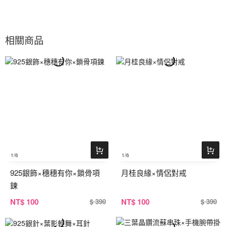
相關商品
1
/6
1
/6
925銀飾×穗穗有你×鎖骨項
月桂良緣×情侶對戒
鍊
NT
$ 100
NT
$ 100
$ 390
$ 390