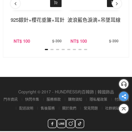
稱吊
925銀針×櫻花垂簾×耳針
波浪藍色淚滴×吊墜耳線
漸
吊
NT
$ 100
NT
$ 100
N
360
$ 390
$ 390
Copyright © 2017 - HUNDRESS均百韓飾 | 韓國飾品
門市資訊
快閃市集
服務條款
購物須知
隱私權政策
付款說明
配送說明
售後服務
關於我們
常見問題
社群網站