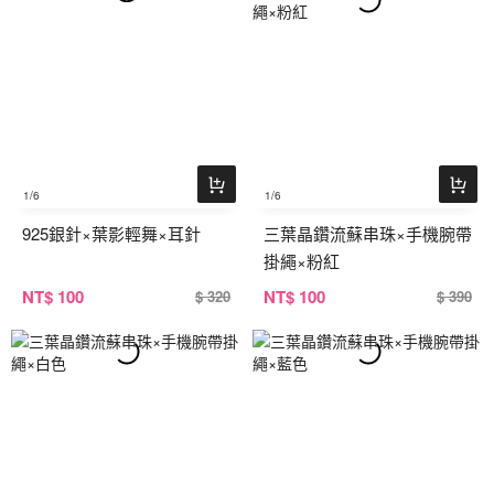
1
/6
1
/6
925銀針×葉影輕舞×耳針
三葉晶鑽流蘇串珠×手機腕帶
掛繩×粉紅
NT
$ 100
NT
$ 100
$ 320
$ 390