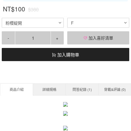
NT$100
$380
粉櫻綻開
F
-
+
加入喜好清單
加入購物車
商品介紹
詳細規格
問答紀錄 (
1
)
穿戴&評論 (
0
)