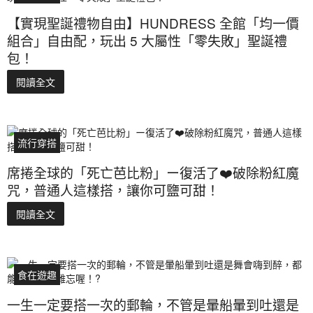
【實現聖誕禮物自由】HUNDRESS 全館「均一價
組合」自由配，玩出 5 大屬性「零失敗」聖誕禮
包！
閱讀全文
流行穿搭
席捲全球的「死亡芭比粉」ー復活了❤️破除粉紅魔
咒，普通人這樣搭，讓你可鹽可甜！
閱讀全文
食在遊趣
一生一定要搭一次的郵輪，不管是暈船暈到吐還是