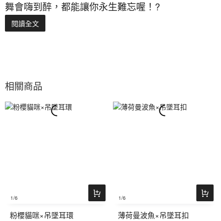
舞會嗨到醉，都能讓你永生難忘喔！?
閱讀全文
相關商品
1
/6
1
/6
粉櫻貓咪×吊墜耳環
薄荷曼波魚×吊墜耳扣