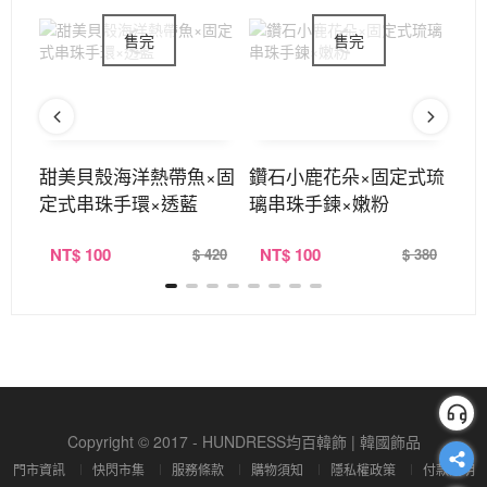
×手
甜美貝殼海洋熱帶魚×固
鑽石小鹿花朵×固定式琉
御
定式串珠手環×透藍
璃串珠手鍊×嫩粉
式
NT
$ 100
NT
$ 100
N
320
$ 420
$ 380
Copyright © 2017 - HUNDRESS均百韓飾 | 韓國飾品
門市資訊
快閃市集
服務條款
購物須知
隱私權政策
付款說明