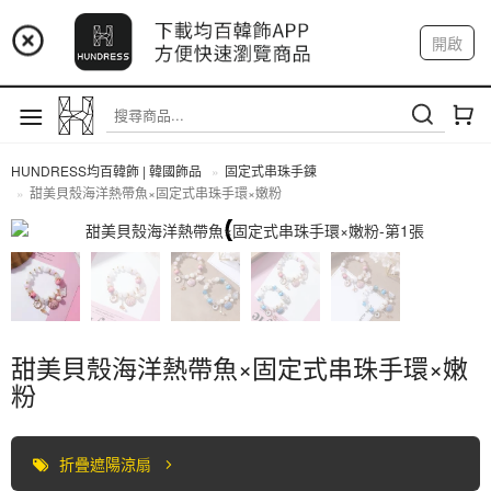
📢 市集預告：9/4-9/6 淡水捷運站
開啟
登入
註冊
📢 市集預告：9/12-9/13 八里海巡基地
我的帳戶
📢 市集預告：8/22-8/23 桃園青埔置地廣場
HUNDRESS均百韓飾 | 韓國飾品
固定式串珠手鍊
甜美貝殼海洋熱帶魚×固定式串珠手環×嫩粉
固定式串珠手鍊
甜美貝殼海洋熱帶魚×固定式串珠手環×嫩
粉
折疊遮陽涼扇