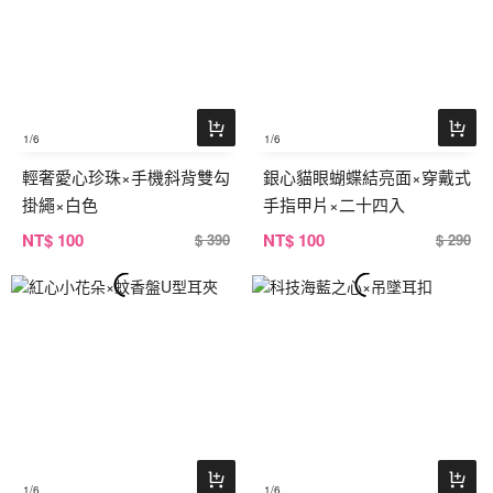
1
/6
1
/6
輕奢愛心珍珠×手機斜背雙勾
銀心貓眼蝴蝶結亮面×穿戴式
掛繩×白色
手指甲片×二十四入
NT
$ 100
NT
$ 100
$ 390
$ 290
1
/6
1
/6