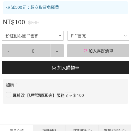
📣 滿500元：超商取貨免運費
NT$100
$280
粉紅甜心鼠 **售完
F **售完
-
+
加入喜好清單
加入購物車
加購：
耳針改【U型塑膠耳夾】服務
$ 100
商品介紹
詳細規格
問答紀錄 (
0
)
穿戴&評論 (
0
)