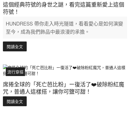
這個經典符號的身世之謎，看完這篇重新愛上這個
符號！
HUNDRESS 帶你走入時光隧道，看看愛心是如何演變
至今，成為我們飾品中最浪漫的承擔。
閱讀全文
流行穿搭
席捲全球的「死亡芭比粉」ー復活了❤️破除粉紅魔
咒，普通人這樣搭，讓你可鹽可甜！
閱讀全文