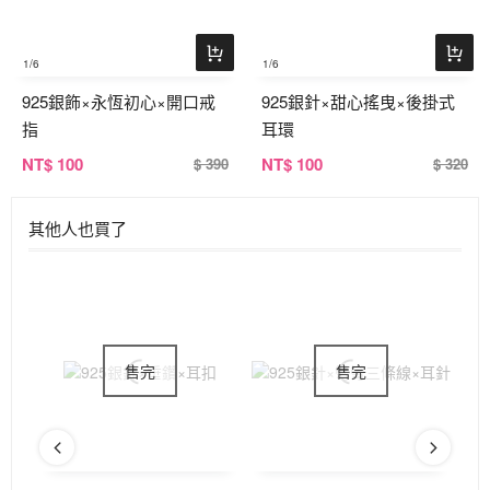
1
/6
1
/6
925銀飾×永恆初心×開口戒
925銀針×甜心搖曳×後掛式
指
耳環
NT
$ 100
NT
$ 100
$ 390
$ 320
其他人也買了