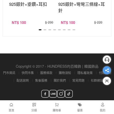
耳環
925銀針×垂鑽×耳扣
925銀針×彎彎三條線×耳
9
針
NT
$ 100
NT
$ 100
N
360
$ 290
$ 220
Copyright © 2017 - HUNDRESS均百韓飾 | 韓國飾品
門市資訊
快閃市集
服務條款
購物須知
隱私權政策
付款說明
配送說明
售後服務
關於我們
常見問題
社群網站
首頁
分類
購物車
優惠
我的