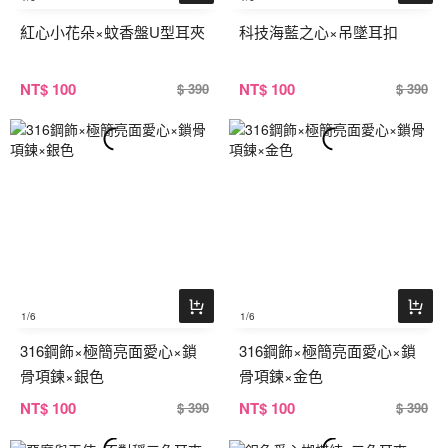
紅心小花朵×蚊香盤U型耳夾
科技海藍之心×吊墜耳扣
NT
$ 100
NT
$ 100
$ 390
$ 390
1
/6
1
/6
316鋼飾×極簡亮面愛心×鎖
316鋼飾×極簡亮面愛心×鎖
骨項鍊×銀色
骨項鍊×金色
NT
$ 100
NT
$ 100
$ 390
$ 390