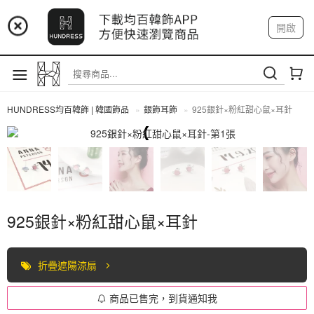
📢 市集預告：9/4-9/6 淡水捷運站
開啟
登入
註冊
📢 市集預告：9/12-9/13 八里海巡基地
我的帳戶
📢 市集預告：8/22-8/23 桃園青埔置地廣場
HUNDRESS均百韓飾 | 韓國飾品
銀飾耳飾
925銀針×粉紅甜心鼠×耳針
全部商品
925銀針×粉紅甜心鼠×耳針
折疊遮陽涼扇
商品已售完，到貨通知我