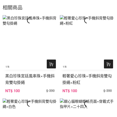
相關商品
1
/6
1
/6
黑白珍珠宮廷風串珠×手機斜
輕奢愛心珍珠×手機斜背雙勾
背雙勾掛繩
掛繩×粉紅
NT
$ 100
NT
$ 100
$ 390
$ 390