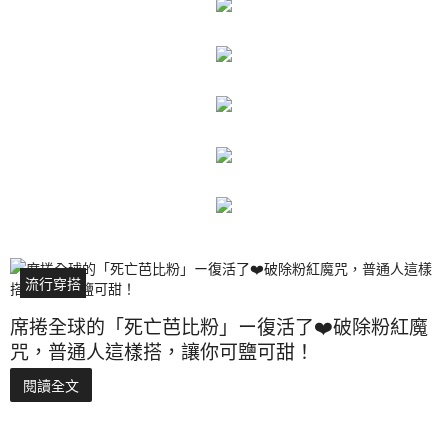
流行穿搭
席捲全球的「死亡芭比粉」ー復活了❤️破除粉紅魔
咒，普通人這樣搭，讓你可鹽可甜！
閱讀全文