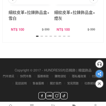
耳環
細紋皮革×拉鍊飾品盒×
細紋皮革×拉鍊飾品盒×
細
雪白
煙灰
靚
NT
$ 100
NT
$ 100
N
380
$ 390
$ 390
Copyright © 2017 - HUNDRESS均百韓飾 | 韓國飾品
門市資訊
快閃市集
服務條款
購物須知
隱私權政策
付款說明
配送說明
售後服務
關於我們
常見問題
社群網站