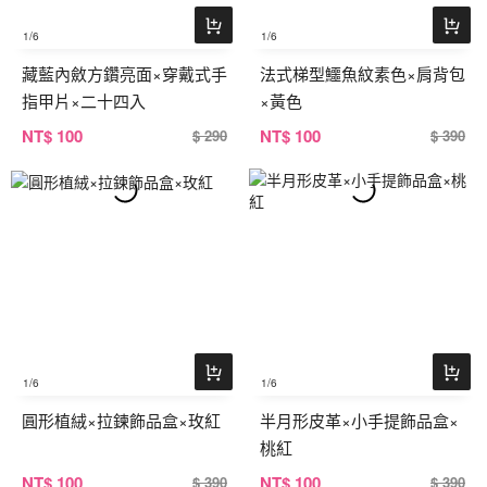
1
/6
1
/6
藏藍內斂方鑽亮面×穿戴式手
法式梯型鱷魚紋素色×肩背包
指甲片×二十四入
×黃色
NT
$ 100
NT
$ 100
$ 290
$ 390
1
/6
1
/6
圓形植絨×拉鍊飾品盒×玫紅
半月形皮革×小手提飾品盒×
桃紅
NT
$ 100
NT
$ 100
$ 390
$ 390