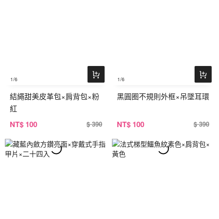
1
/6
1
/6
結繩甜美皮革包×肩背包×粉
黑圓圈不規則外框×吊墜耳環
紅
NT
$ 100
NT
$ 100
$ 390
$ 390