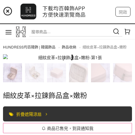
📢 市集預告：9/4-9/6 淡水捷運站
開啟
登入
註冊
📢 市集預告：9/12-9/13 八里海巡基地
我的帳戶
📢 市集預告：8/22-8/23 桃園青埔置地廣場
HUNDRESS均百韓飾 | 韓國飾品
飾品收納
細紋皮革×拉鍊飾品盒×嫩粉
飾品收納
細紋皮革×拉鍊飾品盒×嫩粉
折疊遮陽涼扇
商品已售完，到貨通知我