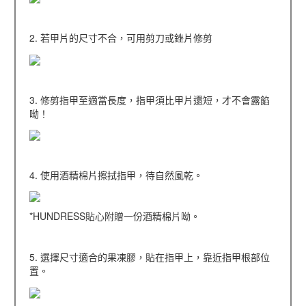
2. 若甲片的尺寸不合，可用剪刀或銼片修剪
3. 修剪指甲至適當長度，指甲須比甲片還短，才不會露餡
呦！
4. 使用酒精棉片擦拭指甲，待自然風乾。
*HUNDRESS貼心附贈一份酒精棉片呦。
5. 選擇尺寸適合的果凍膠，貼在指甲上，靠近指甲根部位
置。