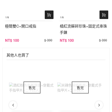
1
/6
1
/6
極簡雙C×開口戒指
橘紅流蘇碎珍珠×固定式串珠
手鍊
NT
$ 100
NT
$ 100
$ 390
$ 390
其他人也買了