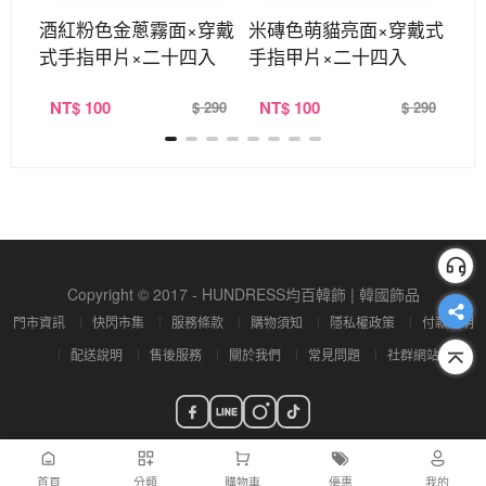
穿戴
酒紅粉色金蔥霧面×穿戴
米磚色萌貓亮面×穿戴式
陽
入
式手指甲片×二十四入
手指甲片×二十四入
手
NT
$ 100
NT
$ 100
N
290
$ 290
$ 290
Copyright © 2017 - HUNDRESS均百韓飾 | 韓國飾品
門市資訊
快閃市集
服務條款
購物須知
隱私權政策
付款說明
配送說明
售後服務
關於我們
常見問題
社群網站
首頁
分類
購物車
優惠
我的