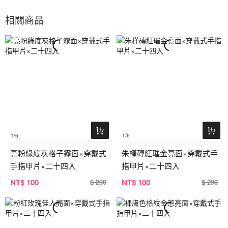
相關商品
1
/6
1
/6
亮粉綠底灰格子霧面×穿戴式
朱槿磚紅璀金亮面×穿戴式手
手指甲片×二十四入
指甲片×二十四入
NT
$ 100
NT
$ 100
$ 290
$ 290