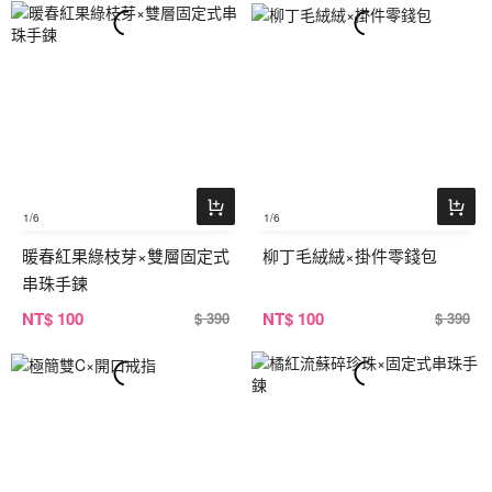
1
/6
1
/6
暖春紅果綠枝芽×雙層固定式
柳丁毛絨絨×掛件零錢包
串珠手鍊
NT
$ 100
NT
$ 100
$ 390
$ 390