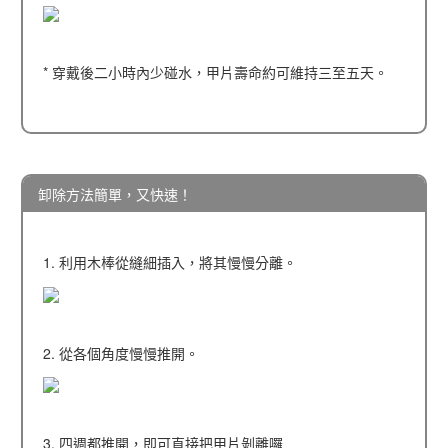
* 穿戴後二小時內少碰水，甲片壽命約可維持三至五天。
卸除方法簡單，又快速！
1. 利用木棒從縫細插入，將其慢慢分離。
2. 從各個角度慢慢推開。
3. 四週都推開，即可直接把甲片剝離囉