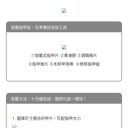
穿戴指甲前，先準備好這些工具
①穿戴式指甲片 ②果凍膠 ③酒精棉片
④指甲挫片 ⑤木卸甲用棒 ⑥修剪指甲組
穿戴方法，十分鐘完成，跟妳化妝一樣快！
1. 選擇尺寸適合的甲片，匹配指甲大小