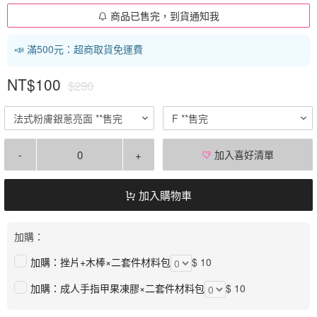
商品已售完，到貨通知我
📣 滿500元：超商取貨免運費
NT$100
$290
法式粉膚銀蔥亮面 **售完
F **售完
-
+
加入喜好清單
加入購物車
加購：
加購：挫片+木棒×二套件材料包
$ 10
加購：成人手指甲果凍膠×二套件材料包
$ 10