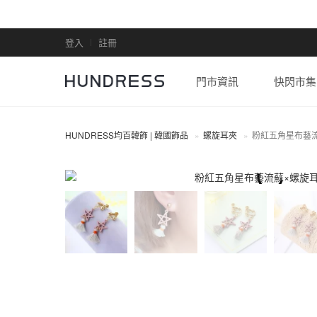
登入
註冊
門市資訊
快閃市集
HUNDRESS均百韓飾 | 韓國飾品
螺旋耳夾
粉紅五角星布藝
螺旋耳夾