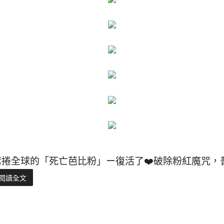
席捲全球的「死亡芭比粉」ー復活了❤️破除粉紅魔咒，
閱讀全文