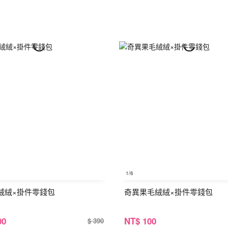
1
/6
絨絨×掛件零錢包
奇異果毛絨絨×掛件零錢包
00
NT
$ 100
$ 390