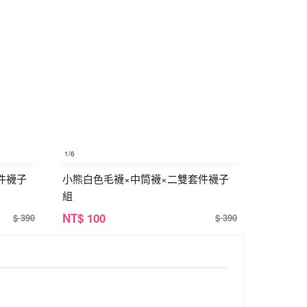
1
/6
件襪子
小熊白色毛襪×中筒襪×二雙套件襪子
組
NT
$ 100
$ 390
$ 390