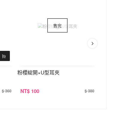
粉櫻綻開×U型耳夾
小藍鯨×U型耳
NT
$ 100
NT
$ 100
$ 360
$ 380