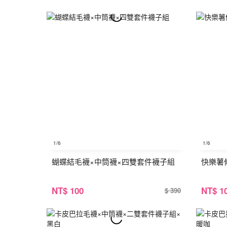
1
/6
1
/6
蝴蝶結毛襪×中筒襪×四雙套件襪子組
快樂薯
NT
$ 100
NT
$ 1
$ 390