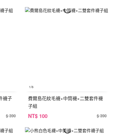
1
/6
件襪子
費爾島花紋毛襪×中筒襪×二雙套件襪
子組
NT
$ 100
$ 390
$ 390