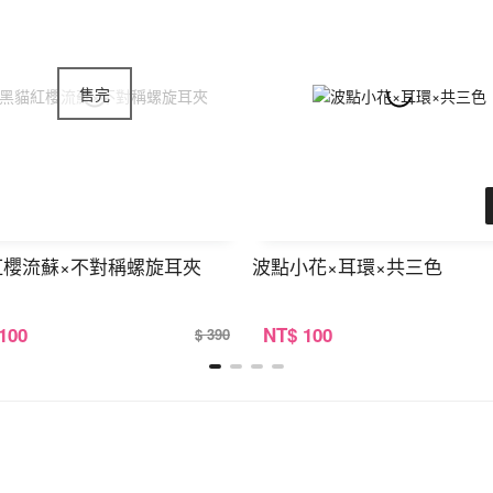
紅櫻流蘇×不對稱螺旋耳夾
波點小花×耳環×共三色
 100
NT
$ 100
$ 390