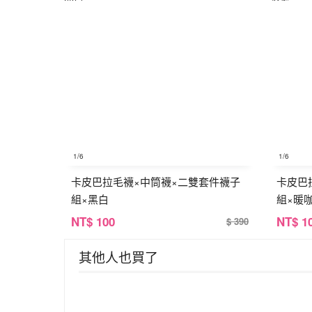
1
/6
1
/6
卡皮巴拉毛襪×中筒襪×二雙套件襪子
卡皮巴
組×黑白
組×暖
NT
$ 100
NT
$ 1
$ 390
其他人也買了