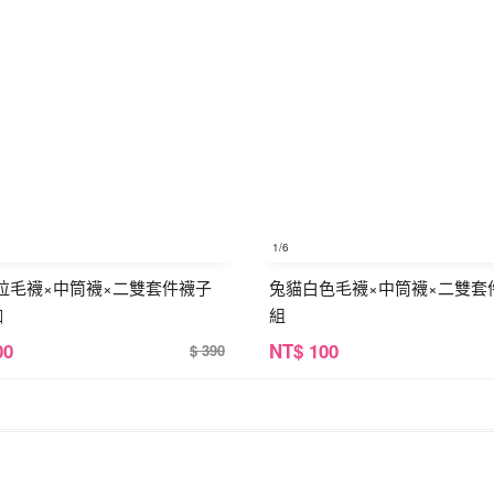
1
/6
拉毛襪×中筒襪×二雙套件襪子
兔貓白色毛襪×中筒襪×二雙套
咖
組
00
NT
$ 100
$ 390