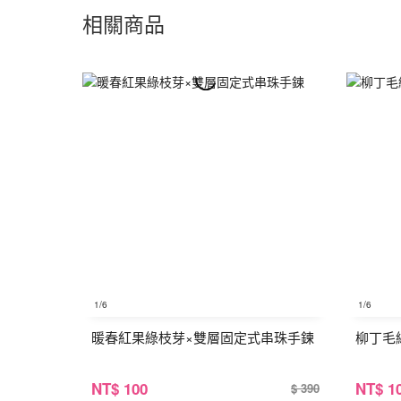
相關商品
1
/6
1
/6
暖春紅果綠枝芽×雙層固定式串珠手鍊
柳丁毛
NT
$ 100
NT
$ 1
$ 390