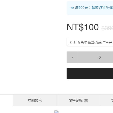
📣 滿500元：超商取貨免
NT$100
$39
粉紅五角星布藝流蘇 **售完
-
詳細規格
問答紀錄 (
0
)