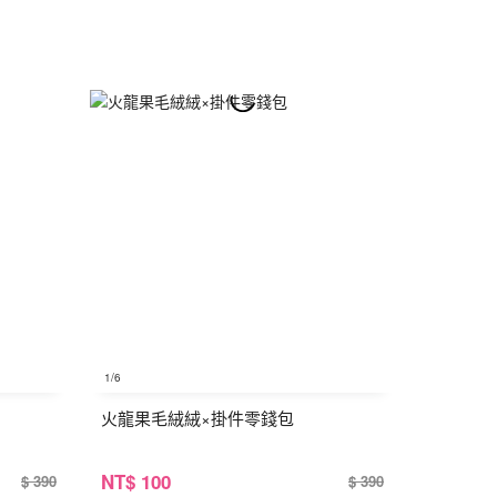
1
/6
火龍果毛絨絨×掛件零錢包
NT
$ 100
$ 390
$ 390