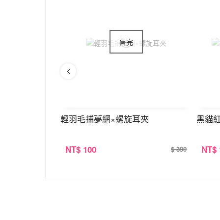
機去摘星×鎖骨
輕羽毛捕夢網×螺旋耳夾
黑貓
NT
$ 100
NT
$
$ 390
$ 390