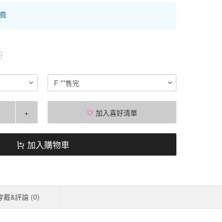
運費
0
F **售完
+
加入喜好清單
加入購物車
穿戴&評論 (
0
)