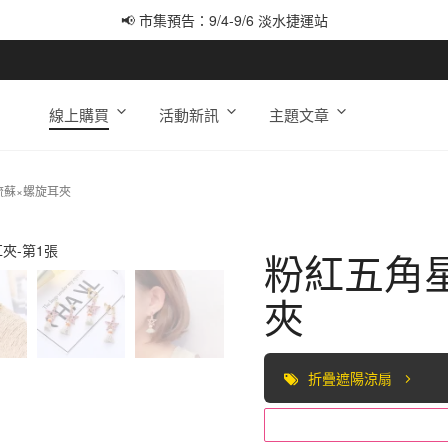
📢 市集預告：9/4-9/6 淡水捷運站
📢 市集預告：9/12-9/13 八里海巡基地
📢 市集預告：8/22-8/23 桃園青埔置地廣場
線上購買
活動新訊
主題文章
流蘇×螺旋耳夾
粉紅五角
夾
折疊遮陽涼扇