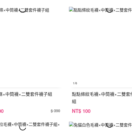
1
/6
條×中筒襪×二雙套件襪子組
點點條紋毛襪×中筒襪×二雙套
組
00
NT
$ 100
$ 390