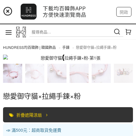
📢 市集預告：9/4-9/6 淡水捷運站
開啟
登入
註冊
📢 市集預告：9/12-9/13 八里海巡基地
我的帳戶
📢 市集預告：8/22-8/23 桃園青埔置地廣場
HUNDRESS均百韓飾 | 韓國飾品
手鍊
戀愛御守貓×拉繩手鍊×粉
手鍊
戀愛御守貓×拉繩手鍊×粉
折疊遮陽涼扇
📣 滿500元：超商取貨免運費