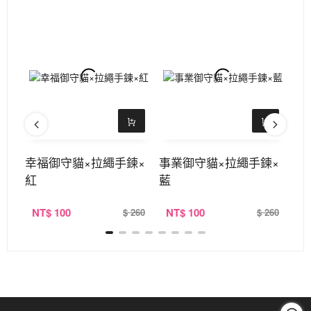
珠手
幸福御守貓×拉繩手鍊×
事業御守貓×拉繩手鍊×
好
紅
藍
黑
NT
$ 100
NT
$ 100
N
390
$ 260
$ 260