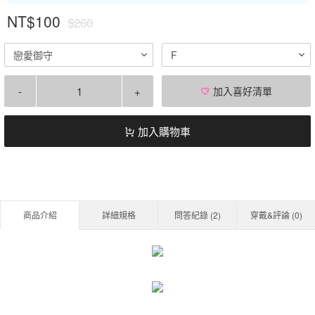
NT$100
$260
戀愛御守
F
-
+
加入喜好清單
加入購物車
商品介紹
詳細規格
問答紀錄 (
2
)
穿戴&評論 (
0
)