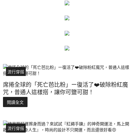
流行穿搭
席捲全球的「死亡芭比粉」ー復活了❤️破除粉紅魔
咒，普通人這樣搭，讓你可鹽可甜！
閱讀全文
流行穿搭