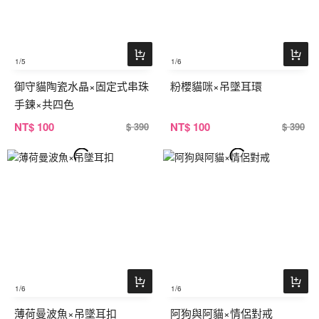
1
/5
1
/6
御守貓陶瓷水晶×固定式串珠
粉櫻貓咪×吊墜耳環
手鍊×共四色
NT
$ 100
NT
$ 100
$ 390
$ 390
1
/6
1
/6
薄荷曼波魚×吊墜耳扣
阿狗與阿貓×情侶對戒