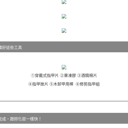
備好這些工具
①穿戴式指甲片 ②果凍膠 ③酒精棉片
④指甲挫片 ⑤木卸甲用棒 ⑥修剪指甲組
完成，跟妳化妝一樣快！