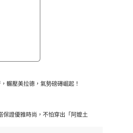
流行，輾壓美拉德，氣勢磅礡崛起！
搭保證優雅時尚，不怕穿出「阿嬤土