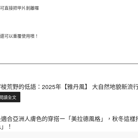
即可直接把甲片剝離囉
，還可以重覆使用噢！
穿梭荒野的低語：2025年【雅丹風】 大自然地貌新
閱讀全文
最適合亞洲人膚色的穿搭ー「美拉德風格」，秋冬這樣
色」！