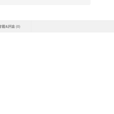
穿戴&評論 (
0
)