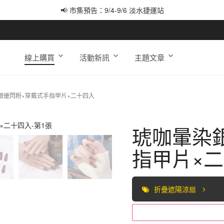
📢 市集預告：9/4-9/6 淡水捷運站
📢 市集預告：9/12-9/13 八里海巡基地
📢 市集預告：8/22-8/23 桃園青埔置地廣場
線上購買
活動新訊
主題文章
銀邊閃粉×穿戴式手指甲片×二十四入
琥咖暈染
指甲片×
折疊遮陽涼扇