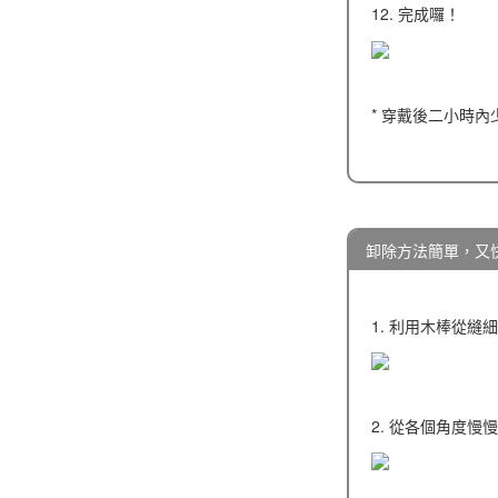
12. 完成囉！
* 穿戴後二小時
卸除方法簡單，又
1. 利用木棒從
2. 從各個角度慢