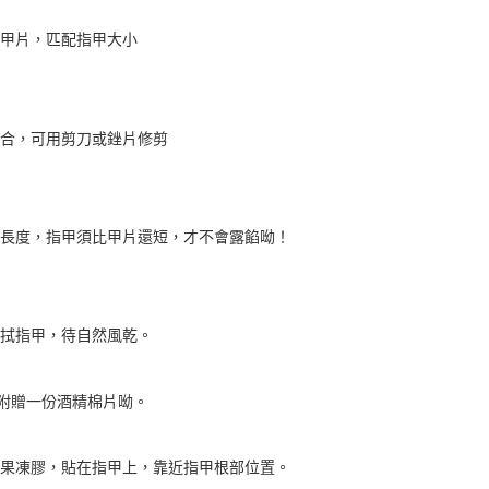
的甲片，匹配指甲大小
寸不合，可用剪刀或銼片修剪
適當長度，指甲須比甲片還短，才不會露餡呦！
片擦拭指甲，待自然風乾。
貼心附贈一份酒精棉片呦。
合的果凍膠，貼在指甲上，靠近指甲根部位置。