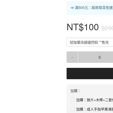
📣 滿500元：超商取貨免
NT$100
$29
琥咖暈染銀邊閃粉 **售完
-
加購：
加購：挫片+木棒×二套
加購：成人手指甲果凍