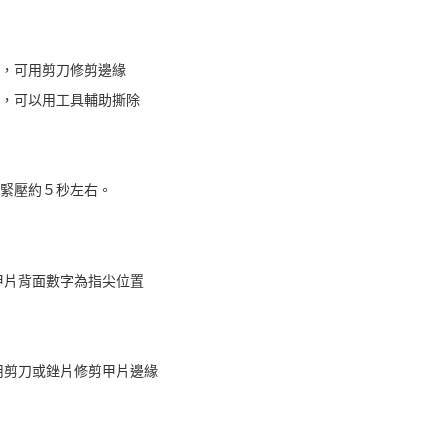
大，可用剪刀修剪邊緣
較強，可以用工具輔助撕除
，緊壓約５秒左右。
，甲片背面數字為指尖位置
，用剪刀或銼片修剪甲片邊緣