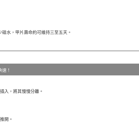
內少碰水，甲片壽命約可維持三至五天。
快速！
縫細插入，將其慢慢分離。
慢推開。