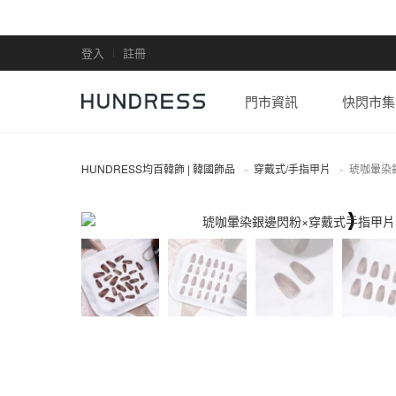
登入
註冊
門市資訊
快閃市集
HUNDRESS均百韓飾 | 韓國飾品
穿戴式/手指甲片
琥咖暈染
穿戴式/手指甲片