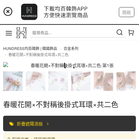
📢 市集預告：9/4-9/6 淡水捷運站
開啟
登入
註冊
📢 市集預告：9/12-9/13 八里海巡基地
我的帳戶
📢 市集預告：8/22-8/23 桃園青埔置地廣場
HUNDRESS均百韓飾 | 韓國飾品
合金系列
春暖花開×不對稱後掛式耳環×共二色
合金系列
春暖花開×不對稱後掛式耳環×共二色
折疊遮陽涼扇
即將完售，請把握選購