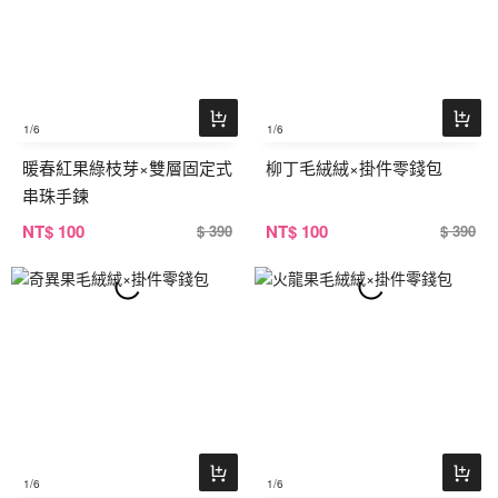
1
/6
1
/6
暖春紅果綠枝芽×雙層固定式
柳丁毛絨絨×掛件零錢包
串珠手鍊
NT
$ 100
NT
$ 100
$ 390
$ 390
1
/6
1
/6