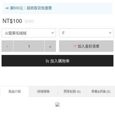
📣 滿500元：超商取貨免運費
NT$100
$390
火龍果毛絨絨
F
-
+
加入喜好清單
加入購物車
商品介紹
詳細規格
問答紀錄 (
0
)
穿戴&評論 (
0
)