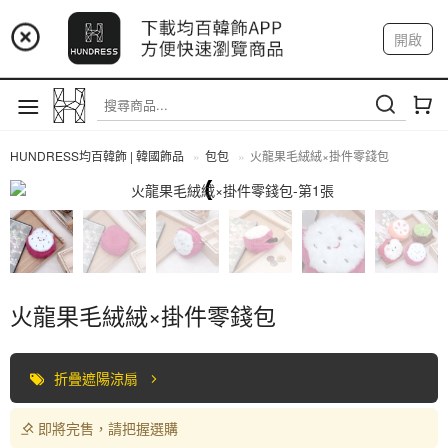
📢 市集預告：9/4-9/6 淡水捷運站
開啟
登入
註冊
📢 市集預告：9/12-9/13 八里海巡基地
我的帳戶
📢 市集預告：8/22-8/23 桃園青埔置地廣場
HUNDRESS均百韓飾 | 韓國飾品
包包
火龍果毛絨絨×掛件零錢包
包包
火龍果毛絨絨×掛件零錢包
折疊遮陽涼扇
即將完售，請把握選購