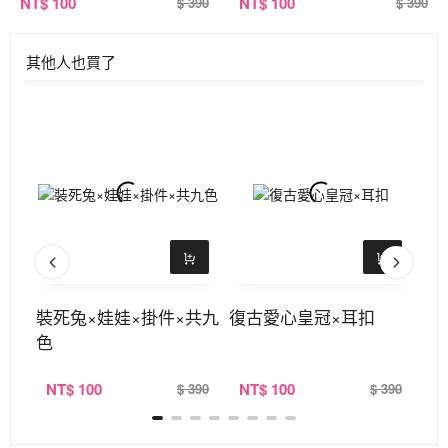
NT
$ 100
NT
$ 100
$ 390
$ 390
其他人也買了
單勾
裝死兔×娃娃×掛件×共九
復古愛心皇冠×耳扣
紅
色
NT
$ 100
NT
$ 100
N
390
$ 390
$ 390