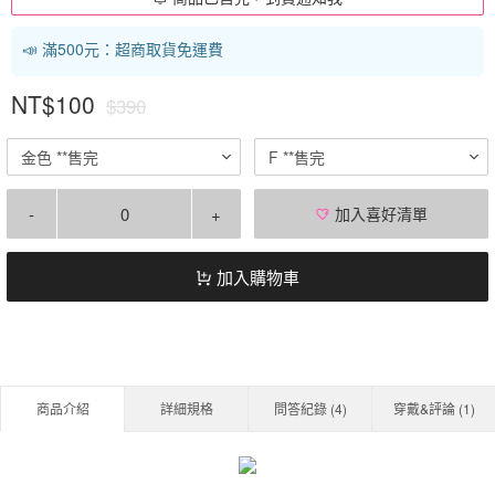
📣 滿500元：超商取貨免運費
NT$100
$390
金色 **售完
F **售完
-
+
加入喜好清單
加入購物車
商品介紹
詳細規格
問答紀錄 (
4
)
穿戴&評論 (
1
)