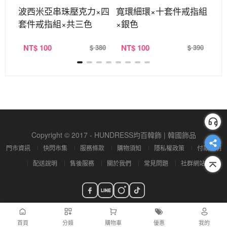
開口
波西米亞串珠壓克力×四
寬環細環×十套件戒指組
麻
套件戒指組×共三色
×銀色
指
NT
$ 100
NT
$ 100
N
360
$ 380
$ 390
Copyright © 2017 - HUNDRESS均百韓飾 | 韓國飾品
門市資訊
快閃市集
服務條款
購物須知
隱私權政策
付款說明
配送說明
售後服務
關於我們
常見問題
社群網站
首頁
分類
購物車
優惠
我的