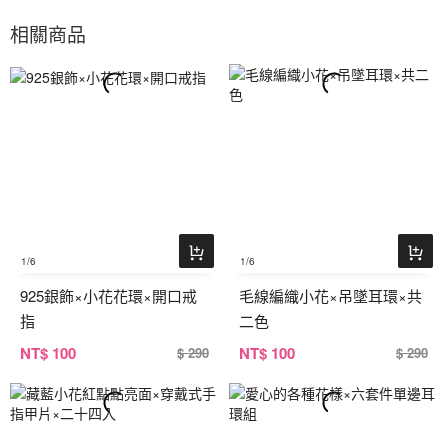
相關商品
1
/6
1
/6
925銀飾×小花花環×開口戒
毛線編織小花×吊墜耳環×共
指
二色
NT
$ 100
NT
$ 100
$ 290
$ 290