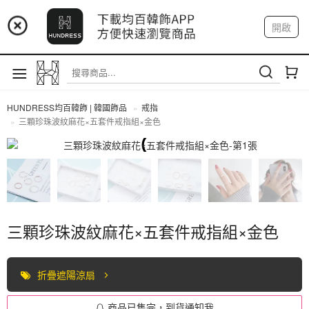
📢 市集預告：9/4-9/6 淡水捷運站
開啟
登入
註冊
📢 市集預告：9/12-9/13 八里海巡基地
我的帳戶
📢 市集預告：8/22-8/23 桃園青埔置地廣場
HUNDRESS均百韓飾 | 韓國飾品
戒指
三顆珍珠波紋麻花×五套件戒指組×金色
戒指
三顆珍珠波紋麻花×五套件戒指組×金色
折疊遮陽涼扇
商品已售完，到貨通知我