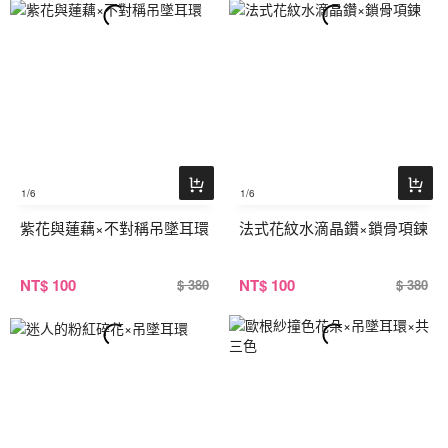
1
/6
1
/6
紫花與蓮藕×不對稱吊墜耳環
法式花紋水滴晶鑽×鎖骨項鍊
NT
$ 100
NT
$ 100
$ 380
$ 380