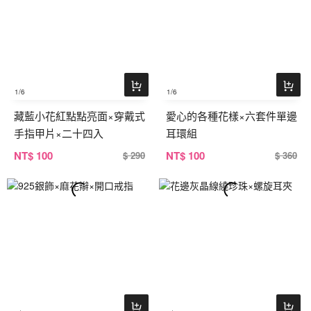
1
/6
1
/6
藏藍小花紅點點亮面×穿戴式
愛心的各種花樣×六套件單邊
手指甲片×二十四入
耳環組
NT
$ 100
NT
$ 100
$ 290
$ 360