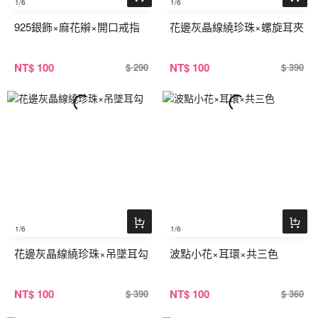
1
/6
1
/6
925銀飾×麻花辮×開口戒指
花邊灰晶線繞珍珠×螺旋耳夾
NT
$ 100
NT
$ 100
$ 290
$ 390
1
/6
1
/6
花邊灰晶線繞珍珠×吊墜耳勾
波點小花×耳環×共三色
NT
$ 100
NT
$ 100
$ 390
$ 360