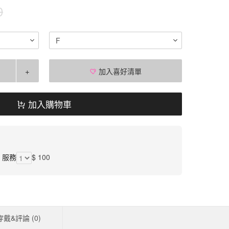
0
F
+
加入喜好清單
加入購物車
】服務
$ 100
穿戴&評論 (
0
)