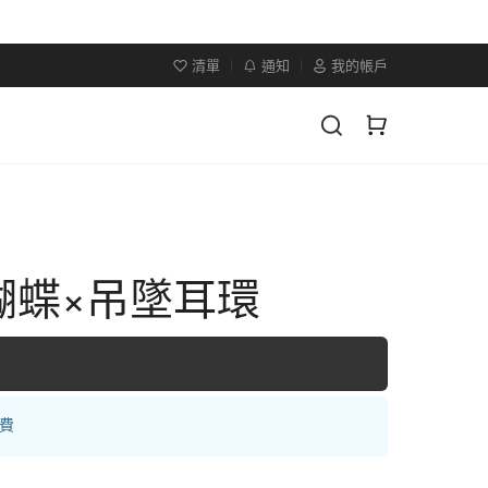
清單
通知
我的帳戶
蝴蝶×吊墜耳環
運費