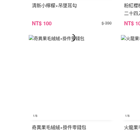
清新小檸檬×吊墜耳勾
粉紅櫻
二十四
NT
$ 100
NT
$ 1
$ 390
1
/6
1
/6
奇異果毛絨絨×掛件零錢包
火龍果