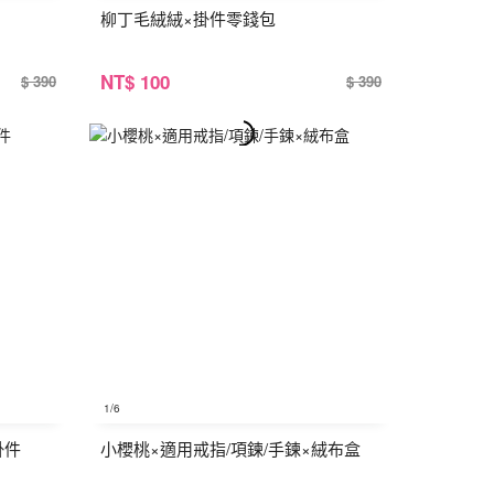
柳丁毛絨絨×掛件零錢包
NT
$ 100
$ 390
$ 390
1
/6
掛件
小櫻桃×適用戒指/項鍊/手鍊×絨布盒