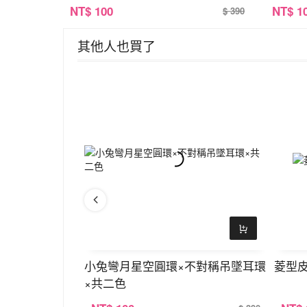
NT
$ 100
NT
$ 1
$ 390
其他人也買了
×吊墜耳勾
小兔彎月星空圓環×不對稱吊墜耳環
菱型
×共二色