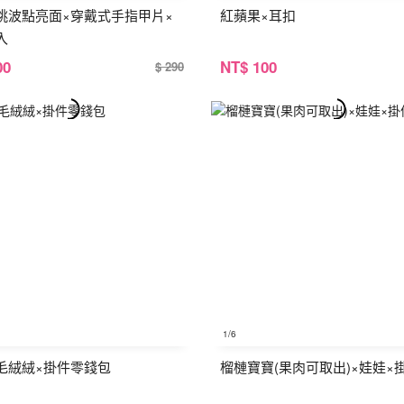
桃波點亮面×穿戴式手指甲片×
紅蘋果×耳扣
入
00
NT
$ 100
$ 290
1
/6
毛絨絨×掛件零錢包
榴槤寶寶(果肉可取出)×娃娃×