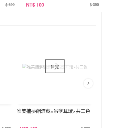
NT
$ 100
$ 390
$ 390
唯美捕夢網流蘇×吊墜耳環×共二色
蝴蝶小白花晶