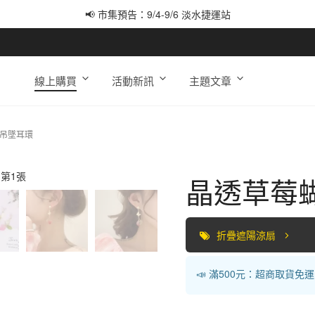
📢 市集預告：9/4-9/6 淡水捷運站
📢 市集預告：9/12-9/13 八里海巡基地
📢 市集預告：8/22-8/23 桃園青埔置地廣場
線上購買
活動新訊
主題文章
×吊墜耳環
晶透草莓
折疊遮陽涼扇
📣 滿500元：超商取貨免