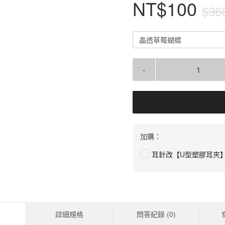
NT$100
$36
晶透草莓蝴蝶
-
加購：
耳針改【U型塑膠耳夾
詳細規格
問答紀錄 (
0
)