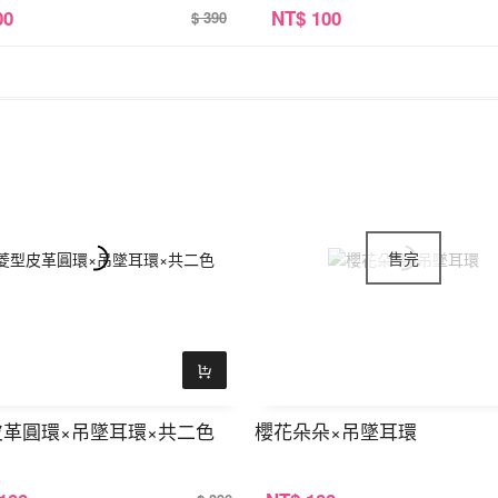
00
NT
$ 100
$ 390
皮革圓環×吊墜耳環×共二色
櫻花朵朵×吊墜耳環