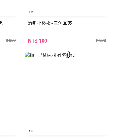
1
/6
色
清新小檸檬×三角耳夾
NT
$ 100
$ 320
$ 390
1
/6