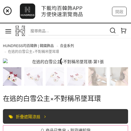
📢 市集預告：9/4-9/6 淡水捷運站
開啟
登入
註冊
📢 市集預告：9/12-9/13 八里海巡基地
我的帳戶
📢 市集預告：8/22-8/23 桃園青埔置地廣場
HUNDRESS均百韓飾 | 韓國飾品
合金系列
在逃的白雪公主×不對稱吊墜耳環
合金系列
在逃的白雪公主×不對稱吊墜耳環
折疊遮陽涼扇
商品已售完，到貨通知我