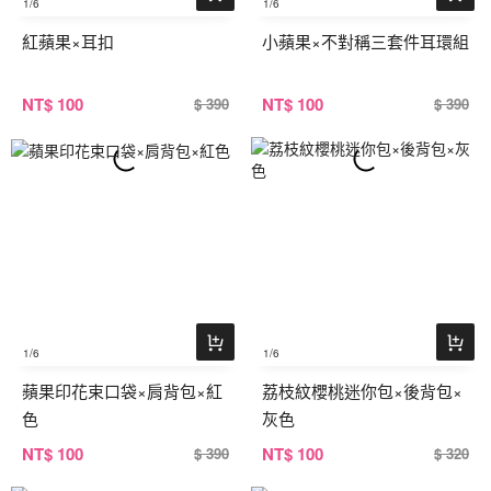
1
/6
1
/6
紅蘋果×耳扣
小蘋果×不對稱三套件耳環組
NT
$ 100
NT
$ 100
$ 390
$ 390
1
/6
1
/6
蘋果印花束口袋×肩背包×紅
荔枝紋櫻桃迷你包×後背包×
色
灰色
NT
$ 100
NT
$ 100
$ 390
$ 320