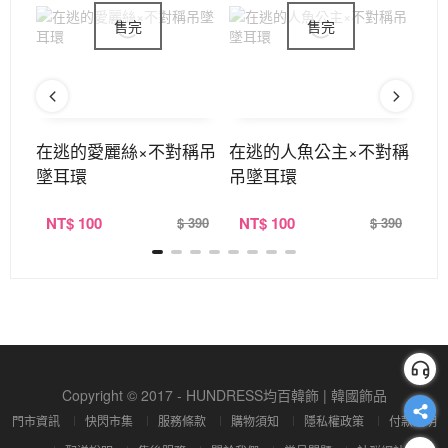
蝶夾
在逃的愛麗絲×不對稱吊
在逃的人魚公主×不對稱
櫻
墜耳環
吊墜耳環
吊
NT
$ 100
NT
$ 100
N
390
$ 390
$ 390
Copyright © 2017 - HUNDRESS均百韓飾 | 韓國飾品
門市資訊
快閃市集
服務條款
購物須知
隱私權政策
付款說明