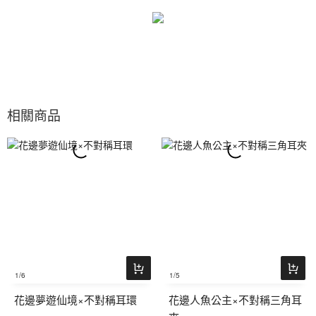
相關商品
1
/6
1
/5
花邊夢遊仙境×不對稱耳環
花邊人魚公主×不對稱三角耳