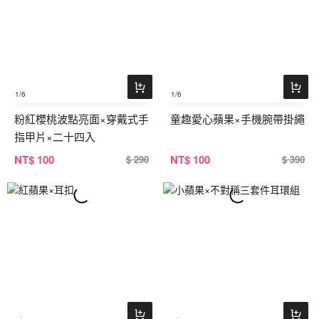
1
/6
1
/6
粉紅櫻桃波點亮面×穿戴式手
童趣愛心蘋果×手機腕帶掛繩
指甲片×二十四入
NT
$ 100
NT
$ 100
$ 290
$ 390