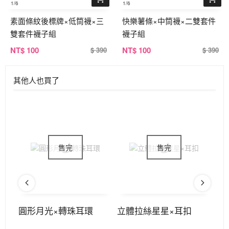
1
/6
1
/6
素面條紋後標牌×低筒襪×三
快樂薯條×中筒襪×二雙套件
雙套件襪子組
襪子組
NT
$ 100
NT
$ 100
$ 390
$ 390
其他人也買了
針
圓形月光×轉珠耳環
立體拉絲星星×耳扣
吹
×