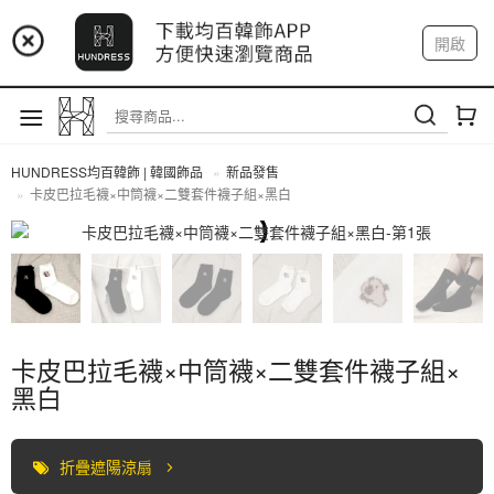
📢 市集預告：9/4-9/6 淡水捷運站
開啟
登入
註冊
📢 市集預告：9/12-9/13 八里海巡基地
我的帳戶
📢 市集預告：8/22-8/23 桃園青埔置地廣場
HUNDRESS均百韓飾 | 韓國飾品
新品發售
卡皮巴拉毛襪×中筒襪×二雙套件襪子組×黑白
全部商品
卡皮巴拉毛襪×中筒襪×二雙套件襪子組×
黑白
折疊遮陽涼扇