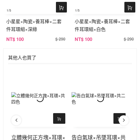
1
/5
1
/5
小星星×陶瓷×養耳棒×二套
小星星×陶瓷×養耳棒×二套
件耳環組×深綠
件耳環組×白色
NT
$ 100
NT
$ 100
$ 290
$ 290
其他人也買了
×共
立體幾何正方塊×耳環×
告白氣球×吊墜耳環×共
霧