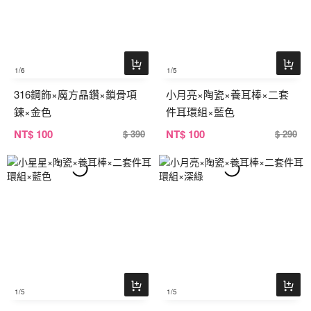
1
/6
1
/5
316鋼飾×魔方晶鑽×鎖骨項
小月亮×陶瓷×養耳棒×二套
鍊×金色
件耳環組×藍色
NT
$ 100
NT
$ 100
$ 390
$ 290
1
/5
1
/5