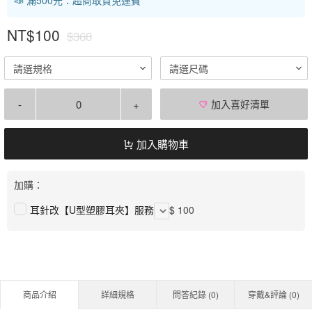
NT$100
$360
請選規格
請選尺碼
-
+
加入喜好清單
加入購物車
加購：
耳針改【U型塑膠耳夾】服務
$ 100
商品介紹
詳細規格
問答紀錄 (
0
)
穿戴&評論 (
0
)