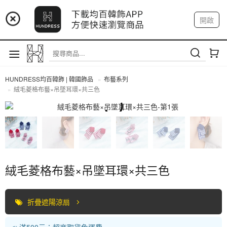
📢 市集預告：9/4-9/6 淡水捷運站
開啟
登入
註冊
📢 市集預告：9/12-9/13 八里海巡基地
我的帳戶
📢 市集預告：8/22-8/23 桃園青埔置地廣場
HUNDRESS均百韓飾 | 韓國飾品
布藝系列
絨毛菱格布藝×吊墜耳環×共三色
全部商品
絨毛菱格布藝×吊墜耳環×共三色
折疊遮陽涼扇
📣 滿500元：超商取貨免運費