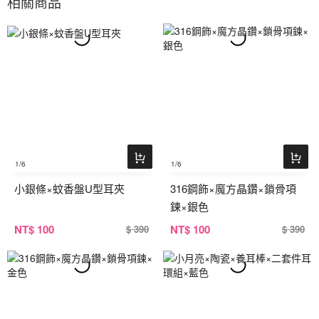
相關商品
1
/6
1
/6
小銀條×蚊香盤U型耳夾
316鋼飾×魔方晶鑽×鎖骨項
鍊×銀色
NT
$ 100
NT
$ 100
$ 390
$ 390