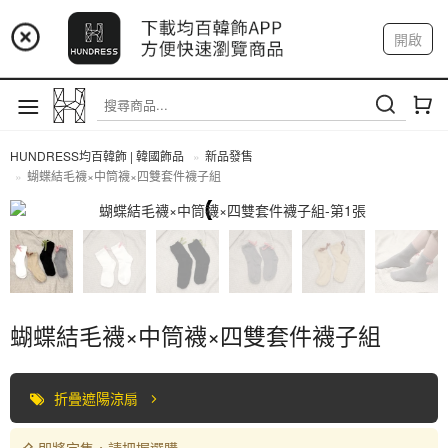
📢 市集預告：9/4-9/6 淡水捷運站
開啟
登入
註冊
📢 市集預告：9/12-9/13 八里海巡基地
我的帳戶
📢 市集預告：8/22-8/23 桃園青埔置地廣場
HUNDRESS均百韓飾 | 韓國飾品
新品發售
蝴蝶結毛襪×中筒襪×四雙套件襪子組
全部商品
蝴蝶結毛襪×中筒襪×四雙套件襪子組
折疊遮陽涼扇
即將完售，請把握選購