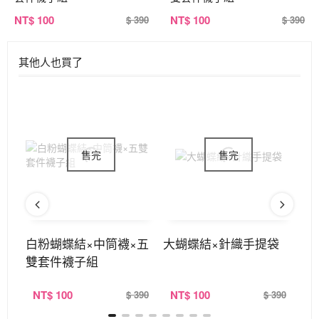
NT
$ 100
NT
$ 100
$ 390
$ 390
其他人也買了
雙層
白粉蝴蝶結×中筒襪×五
大蝴蝶結×針織手提袋
雙
雙套件襪子組
NT
$ 100
NT
$ 100
N
390
$ 390
$ 390