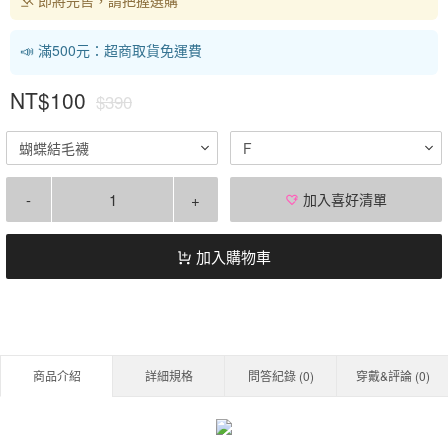
📣 滿500元：超商取貨免運費
NT$100
$390
蝴蝶結毛襪
F
-
+
加入喜好清單
加入購物車
商品介紹
詳細規格
問答紀錄 (
0
)
穿戴&評論 (
0
)