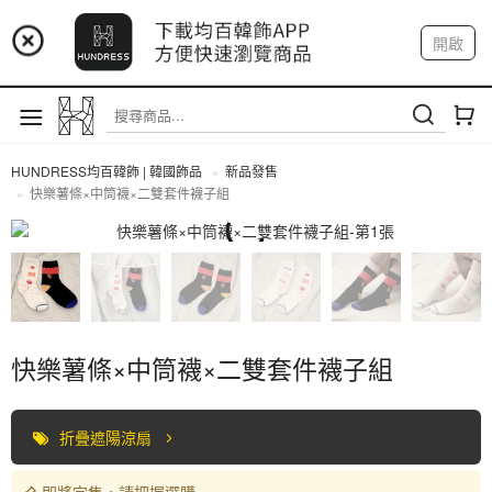
📢 市集預告：9/4-9/6 淡水捷運站
開啟
登入
註冊
📢 市集預告：9/12-9/13 八里海巡基地
我的帳戶
📢 市集預告：8/22-8/23 桃園青埔置地廣場
HUNDRESS均百韓飾 | 韓國飾品
新品發售
快樂薯條×中筒襪×二雙套件襪子組
全部商品
快樂薯條×中筒襪×二雙套件襪子組
折疊遮陽涼扇
即將完售，請把握選購