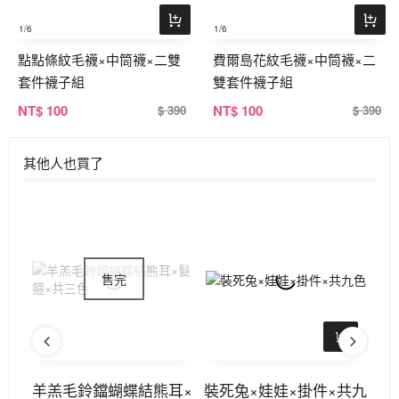
1
/6
1
/6
點點條紋毛襪×中筒襪×二雙
費爾島花紋毛襪×中筒襪×二
套件襪子組
雙套件襪子組
NT
$ 100
NT
$ 100
$ 390
$ 390
其他人也買了
×開
羊羔毛鈴鐺蝴蝶結熊耳×
裝死兔×娃娃×掛件×共九
金