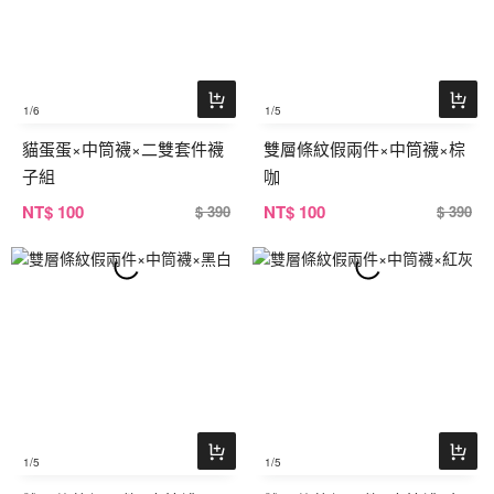
1
/6
1
/5
貓蛋蛋×中筒襪×二雙套件襪
雙層條紋假兩件×中筒襪×棕
子組
咖
NT
$ 100
NT
$ 100
$ 390
$ 390
1
/5
1
/5