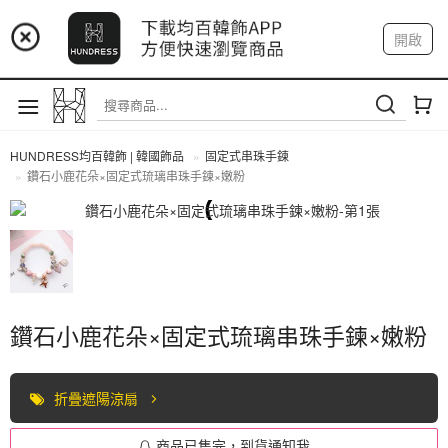
📢 市集預告：9/4-9/6 淡水捷運站
開啟
登入
註冊
📢 市集預告：9/12-9/13 八里海巡基地
我的帳戶
📢 市集預告：8/22-8/23 桃園青埔置地廣場
HUNDRESS均百韓飾 | 韓國飾品
固定式串珠手鍊
鑽石小鹿花朵×固定式琉璃串珠手鍊×嫩粉
固定式串珠手鍊
鑽石小鹿花朵×固定式琉璃串珠手鍊×嫩粉
折疊遮陽涼扇
商品已售完，到貨通知我