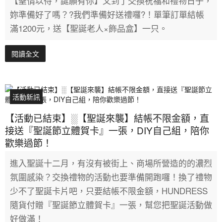
【聖情以待，誕願有你】又到了交換祝福和禮物日子，
妳準備好了嗎？?我們準備好送禮囉?！單筆訂單結帳
滿1200元，送【聖誕老人×飾品盒】一只。
閱讀全文
活動新訊
【活動已結束】░【聖誕來襲】結帳不限金額，直
接送『聖誕節立體賀卡』一張，DIY自己組，陪你
歡樂過節！
進入聖誕十二月，有沒有被街上、商場所營造的的濃烈
氛圍感染？交換禮物的活動也要準備開跑囉！換了禮物
少不了聖誕卡片吧，只要結帳不限金額，HUNDRESS
隨貨付贈『聖誕節立體賀卡』一張，幫您把聖誕活動做
好做滿！