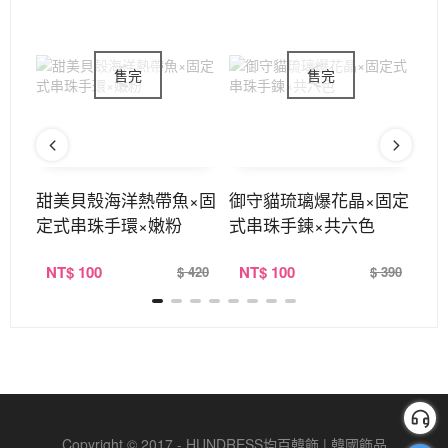
×手
甜美貝殼海洋熱帶魚×固
御守貓琉璃爆花晶×固定
碎
定式串珠手環×嫩粉
式串珠手鍊×共六色
珠
NT
$ 100
NT
$ 100
N
320
$ 420
$ 390
Copyright © 2017 - HUNDRESS均百韓飾 | 韓國飾品