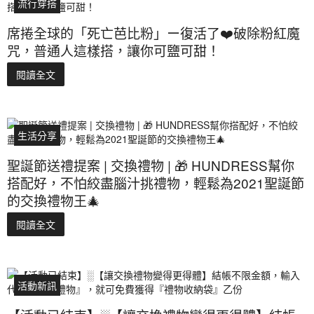
流行穿搭
席捲全球的「死亡芭比粉」ー復活了❤️破除粉紅魔
咒，普通人這樣搭，讓你可鹽可甜！
閱讀全文
生活分享
聖誕節送禮提案 | 交換禮物 | 🎁 HUNDRESS幫你
搭配好，不怕絞盡腦汁挑禮物，輕鬆為2021聖誕節
的交換禮物王🎄
閱讀全文
活動新訊