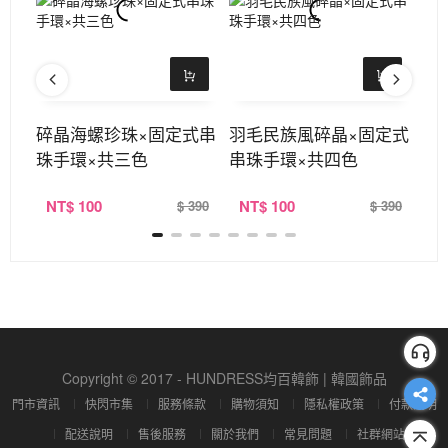
式琉
碎晶海螺珍珠×固定式串
羽毛民族風碎晶×固定式
御
珠手環×共三色
串珠手環×共四色
式
NT
$ 100
NT
$ 100
N
380
$ 390
$ 390
Copyright © 2017 - HUNDRESS均百韓飾 | 韓國飾品
門市資訊
快閃市集
服務條款
購物須知
隱私權政策
付款說明
配送說明
售後服務
關於我們
常見問題
社群網站