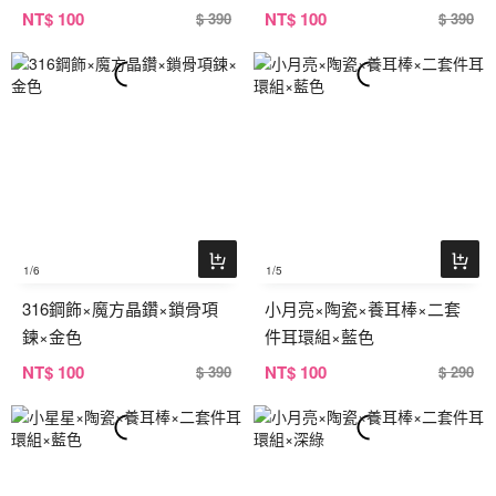
NT
$ 100
NT
$ 100
$ 390
$ 390
1
/6
1
/5
316鋼飾×魔方晶鑽×鎖骨項
小月亮×陶瓷×養耳棒×二套
鍊×金色
件耳環組×藍色
NT
$ 100
NT
$ 100
$ 390
$ 290