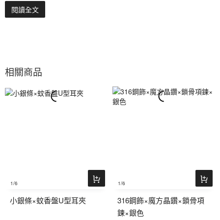
閱讀全文
相關商品
1
/6
1
/6
小銀條×蚊香盤U型耳夾
316鋼飾×魔方晶鑽×鎖骨項
鍊×銀色