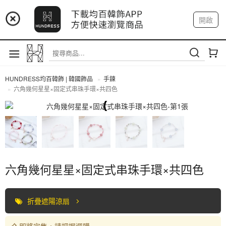
📢 市集預告：9/4-9/6 淡水捷運站
開啟
登入
註冊
📢 市集預告：9/12-9/13 八里海巡基地
我的帳戶
📢 市集預告：8/22-8/23 桃園青埔置地廣場
HUNDRESS均百韓飾 | 韓國飾品
手鍊
六角幾何星星×固定式串珠手環×共四色
手鍊
六角幾何星星×固定式串珠手環×共四色
折疊遮陽涼扇
即將完售，請把握選購