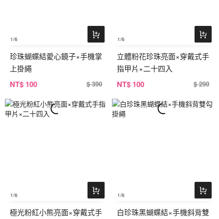
1
/6
1
/6
珍珠蝴蝶結愛心鏡子×手機掌
立體粉花珍珠亮面×穿戴式手
上掛繩
指甲片×二十四入
NT
$ 100
NT
$ 100
$ 390
$ 290
1
/6
1
/6
極光粉紅小熊亮面×穿戴式手
白珍珠黑蝴蝶結×手機斜背雙