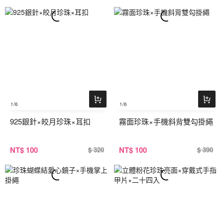
1
/6
1
/6
925銀針×皎月珍珠×耳扣
霧面珍珠×手機斜背雙勾掛繩
NT
$ 100
NT
$ 100
$ 320
$ 390