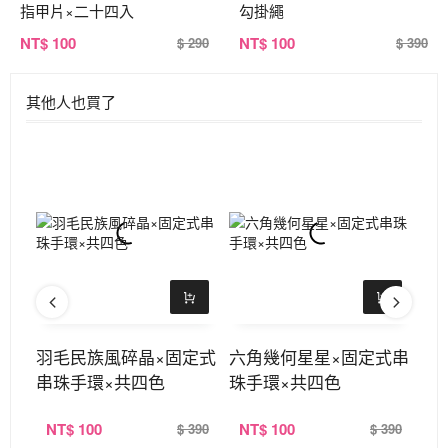
指甲片×二十四入
勾掛繩
NT
$ 100
NT
$ 100
$ 290
$ 390
其他人也買了
式琉
羽毛民族風碎晶×固定式
六角幾何星星×固定式串
御
串珠手環×共四色
珠手環×共四色
式
NT
$ 100
NT
$ 100
N
380
$ 390
$ 390