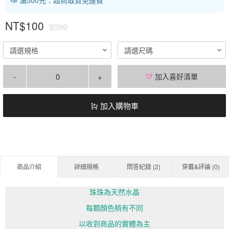
NT$100
$390
請選規格
請選尺碼
-
+
加入喜好清單
加入購物車
商品介紹
詳細規格
問答紀錄 (
2
)
穿戴&評論 (
0
)
珠珠為天然水晶
每顆顏色稍有不同
以收到商品的實體為主