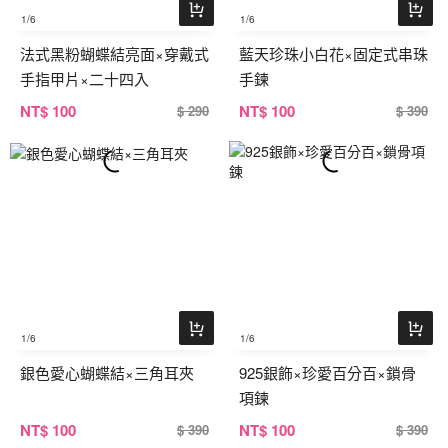
1
/6
1
/6
法式黑粉蝴蝶結亮面×穿戴式
藍天珍珠小白花×固定式串珠
手指甲片×二十四入
手鍊
NT
$ 100
NT
$ 100
$ 290
$ 390
1
/6
1
/6
銀色愛心蝴蝶結×三角耳夾
925銀飾×珍愛百分百×鎖骨
項鍊
NT
$ 100
NT
$ 100
$ 390
$ 390