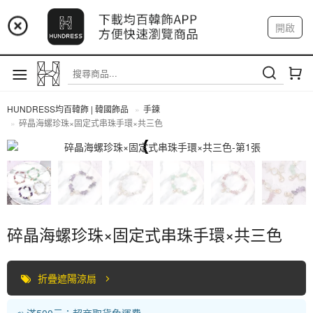
📢 市集預告：9/4-9/6 淡水捷運站
開啟
登入
註冊
📢 市集預告：9/12-9/13 八里海巡基地
我的帳戶
📢 市集預告：8/22-8/23 桃園青埔置地廣場
HUNDRESS均百韓飾 | 韓國飾品
手鍊
碎晶海螺珍珠×固定式串珠手環×共三色
手鍊
碎晶海螺珍珠×固定式串珠手環×共三色
折疊遮陽涼扇
📣 滿500元：超商取貨免運費