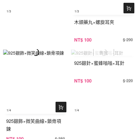
1
/3
1
/3
木頭藥丸×螺旋耳夾
NT
$ 100
$ 290
925銀針×蜜蜂嗡嗡×耳針
NT
$ 100
$ 220
1
/4
1
/4
925銀飾×微笑曲線×鎖骨項
鍊
NT
$ 100
$ 350