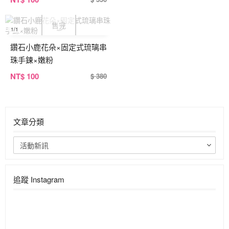
1
/1
鑽石小鹿花朵×固定式琉璃串
珠手鍊×嫩粉
NT
$ 100
$ 380
文章分類
活動新訊
追蹤 Instagram