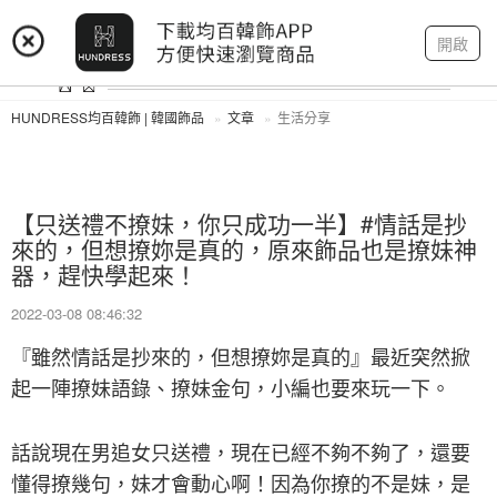
登入
註冊
我的帳戶
開啟
HUNDRESS均百韓飾 | 韓國飾品
文章
生活分享
【只送禮不撩妹，你只成功一半】#情話是抄
來的，但想撩妳是真的，原來飾品也是撩妹神
器，趕快學起來！
2022-03-08 08:46:32
『雖然情話是抄來的，但想撩妳是真的』最近突然掀
起一陣撩妹語錄、撩妹金句，小編也要來玩一下。
話說現在男追女只送禮，現在已經不夠不夠了，還要
懂得撩幾句，妹才會動心啊！因為你撩的不是妹，是