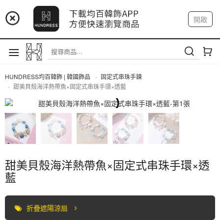
📢 市集預告：9/4-9/6 淡水捷運站
開啟
登入
註冊
📢 市集預告：9/12-9/13 八里海巡基地
我的帳戶
📢 市集預告：8/22-8/23 桃園青埔置地廣場
HUNDRESS均百韓飾 | 韓國飾品
固定式串珠手鍊
甜美貝殼海洋熱帶魚×固定式串珠手環×透藍
固定式串珠手鍊
甜美貝殼海洋熱帶魚×固定式串珠手環×透
藍
折疊遮陽涼扇