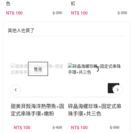
色
紅
NT
$ 100
NT
$ 100
$ 390
$ 390
其他人也買了
鍊×
甜美貝殼海洋熱帶魚×固
碎晶海螺珍珠×固定式串
六
定式串珠手環×嫩粉
珠手環×共三色
珠
NT
$ 100
NT
$ 100
N
260
$ 420
$ 390