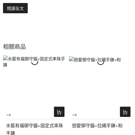
閱讀全文
相關商品
1
/6
1
/6
水藍有福御守貓×固定式串珠
戀愛御守貓×拉繩手鍊×粉
手鍊