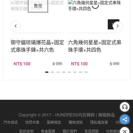
式串
御守貓琉璃爆花晶×固定
六角幾何星星×固定式串
碎
式串珠手鍊×共六色
珠手環×共四色
珠
NT
$ 100
NT
$ 100
N
390
$ 390
$ 390
Copyright © 2017 - HUNDRESS均百韓飾 | 韓國飾品
門市資訊
快閃市集
服務條款
購物須知
隱私權政策
付款說明
配送說明
售後服務
關於我們
常見問題
社群網站