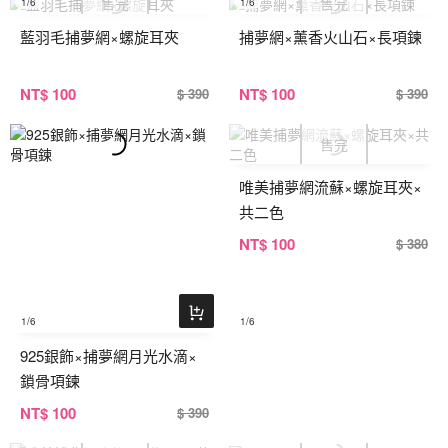
1
/6
1
/6
藍羽毛捕夢網×螺旋耳夾
捕夢網×薰香火山石×長項鍊
NT
$ 100
NT
$ 100
$ 390
$ 390
唯美捕夢網流蘇×螺旋耳夾×
共二色
NT
$ 100
$ 380
1
/6
1
/6
925銀飾×捕夢網月光水滴×
鎖骨項鍊
NT
$ 100
$ 390