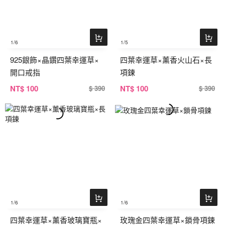
1
/6
1
/5
925銀飾×晶鑽四葉幸運草×
四葉幸運草×薰香火山石×長
開口戒指
項鍊
NT
$ 100
NT
$ 100
$ 390
$ 390
1
/6
1
/6
四葉幸運草×薰香玻璃寶瓶×
玫瑰金四葉幸運草×鎖骨項鍊