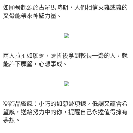
如願骨起源於古羅馬時期，人們相信火雞或雞的
叉骨能帶來神聖力量。
兩人拉扯如願骨，骨折後拿到較長一邊的人，就
能許下願望，心想事成。
💡飾品靈感：小巧的如願骨項鍊，低調又蘊含希
望感，送給努力中的你，提醒自己永遠值得擁有
夢想。