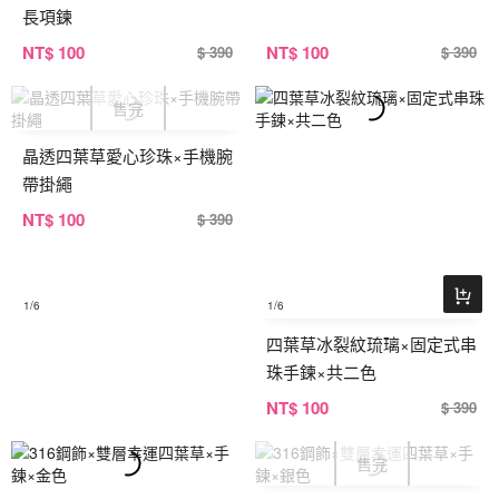
長項鍊
NT
$ 100
NT
$ 100
$ 390
$ 390
晶透四葉草愛心珍珠×手機腕
帶掛繩
NT
$ 100
$ 390
1
/6
1
/6
四葉草冰裂紋琉璃×固定式串
珠手鍊×共二色
NT
$ 100
$ 390