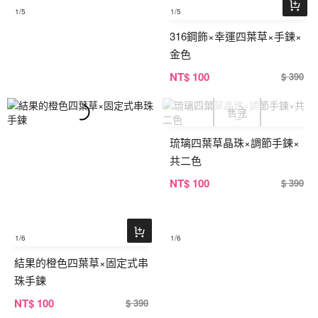
1
/5
1
/5
316鋼飾×幸運四葉草×手鍊×
金色
NT
$ 100
$ 390
琉璃四葉草晶珠×調節手鍊×
共二色
NT
$ 100
$ 390
1
/6
1
/6
結果的橙色四葉草×固定式串
珠手鍊
NT
$ 100
$ 390