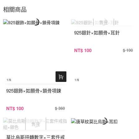
相關商品
925銀針×如願骨×耳針
NT
$ 100
$ 190
1
/6
1
/6
925銀飾×如願骨×鎖骨項鍊
NT
$ 100
$ 360
莫比烏斯扭轉數字×三套件戒