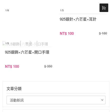
1
/6
1
/5
925銀針×六芒星×耳針
NT
$ 100
$ 180
1
/5
925銀飾×六芒星×開口手環
NT
$ 100
$ 350
文章分類
活動新訊